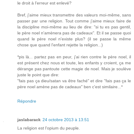
le droit à l'erreur est enlevé?
Bref, j'aime mieux transmettre des valeurs moi-même, sans
passer par une religion. Tout comme j'aime mieux faire de
la discipline moi-même au lieu de dire: "si tu es pas gentil,
le père noel n'amènera pas de cadeaux". Et il se passe quoi
quand le père noel n'existe plus? (il se passe la même
chose que quand l'enfant rejette la religion...)
*pis là... partez pas en peur, j'ai rien contre le père noel, il
est présent chez nous et toute, les enfants y croient, ça me
dérange pas pantoute cette magie de noel. Mais je soulève
juste le point que dire:
"fais pas ça dieu/satan va être faché" et dire "fais pas ça le
père noel amène pas de cadeaux" ben c'est similaire...*
Répondre
jaslabarack
24 octobre 2013 à 13:51
La religion est l'opium du peuple.