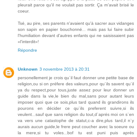
pleurait parce qu'il ne voulait pas sortir. Ça m'avait brisé le
coeur.
Tsé, au pire, ses parents n'avaient qu'à sacrer aux vidanges
son sapin en papier bouchonné... mais pas lui faire subir
l'humiliation devant d'autres enfants qui ne saisissaient pas
«l'interdit»!
Répondre
Unknown
3 novembre 2013 à 20:31
personellement je crois qu`il faut donner une petite base de
religion,ou si on préfere des valeurs,pour qu`ils savent qu`il
ya du respect,pour tous,juste assez pour leur donner un
guide dans la vie,le bien du mal,sans pour autant leurs
imposer quoi que ce sois,plus tard quand ils grandirons ils
pourons en décider ce qu`ils preferent suivre,si ils
veulent...sauf que sans religion du tout,d`aprés moi on s`en
va vers une catastophe de statut,c-a dire,plus tard,il n`y
aurais aucun guide,le frere peut coucher avec la soeure ou
la mere,si tu voles...bof tu est puni puis aprés