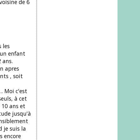
voisine de 6
 les
r un enfant
 ans.
on apres
ts , soit
. Moi c'est
euls, à cet
 10 ans et
tude jusqu'à
sensiblement
 je suis la
as encore