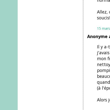
normal
Allez,
soucis
15 mars
Anonyme a
Il y a
j'avai
mon fr
nettoy
pompie
beauco
quand 
(à l'é
Alors 