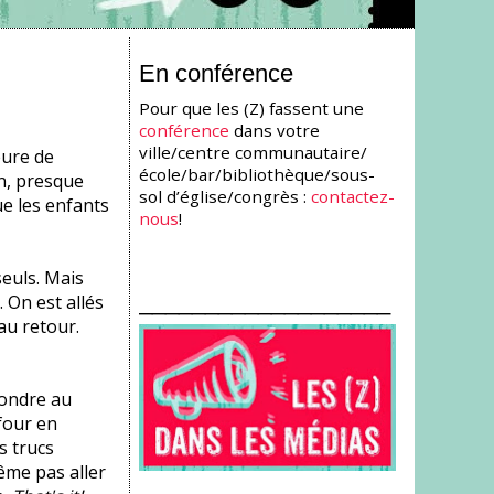
En conférence
Pour que les (Z) fassent une
conférence
dans votre
ville/centre communautaire/
eure de
école/bar/bibliothèque/sous-
in, presque
sol d’église/congrès :
contactez-
ue les enfants
nous
!
seuls. Mais
___________________
 On est allés
au retour.
épondre au
 four en
s trucs
ême pas aller