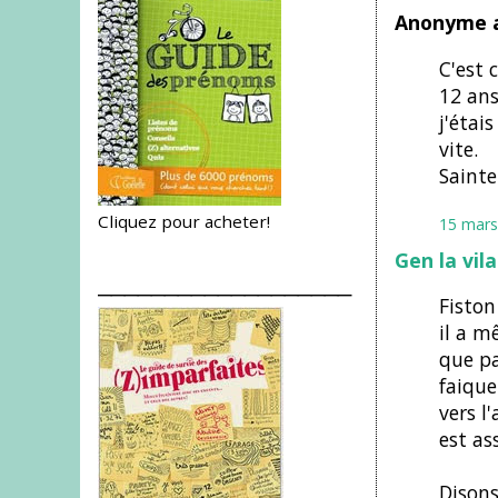
Anonyme a
C'est 
12 ans
j'étai
vite.
SainteP
Cliquez pour acheter!
15 mars
Gen la vil
___________________
Fiston
il a m
que pa
faique
vers l
est as
Disons