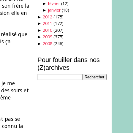
février
(12)
►
 son frère la
janvier
(10)
►
sion elle en
2012
(175)
►
2011
(172)
►
2010
(207)
►
 réalisé que
2009
(375)
►
is ça
2008
(246)
►
Pour fouiller dans nos
(Z)archives
e je me
des soirs et
 même
nt pas se
s connu la