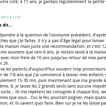
utre coté, à 11 ans, je gardais régulièrement la petite 
 2013 à 11:27
 dit…
épondre à la question de l'anonyme précédent, d'après
ches que j'ai faites, il n'y a pas d'âge légal pour laisse
 la maison mais juste une recommandation, et c'est 12
 me souviens que vers 6 ans, je restais seule à la mais
, avec mon frere de 10 ans jusqu'au retour de mes paren
n 2h.
uve les parents d'aujourd'hui souvent trop protecteurs..
ir de 7-8 ans que j'ai commencé à laisser mes enfants s
eulement 15-30 mn, puis maintenant que ma grande à
me, 8, je laisse les 2 grands seuls sans aucune inquié
 suite.... Ils me répètent les consignes à chaque fois, 
mes que vous... Oui le feu pourrait pogner, mais quand
 non, et ils savent quoi faire. Bien sur je ne les laisse p