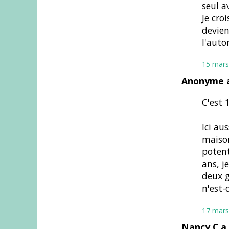
seul a
Je cro
devien
l'auto
15 mars
Anonyme a
C'est 
Ici au
maison
potent
ans, j
deux g
n'est-
17 mars
Nancy C a