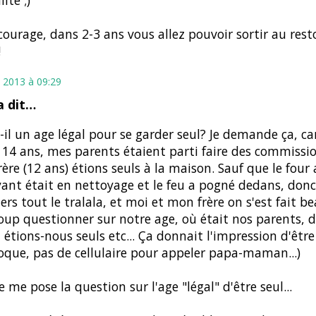
ité ;)
 courage, dans 2-3 ans vous allez pouvoir sortir au rest
!
 2013 à 09:29
 dit…
-t-il un age légal pour se garder seul? Je demande ça, ca
s 14 ans, mes parents étaient parti faire des commissi
ère (12 ans) étions seuls à la maison. Sauf que le four
ant était en nettoyage et le feu a pogné dedans, don
rs tout le tralala, et moi et mon frère on s'est fait 
up questionner sur notre age, où était nos parents, 
étions-nous seuls etc... Ça donnait l'impression d'être 
poque, pas de cellulaire pour appeler papa-maman...)
je me pose la question sur l'age "légal" d'être seul...