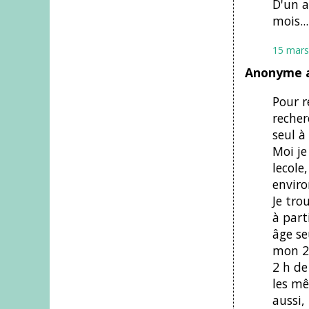
D'un a
mois...
15 mars
Anonyme a
Pour r
recher
seul à
Moi je
lecole
enviro
Je tro
à part
âge s
mon 2è
2 h de
les mê
aussi,