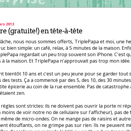
ars 2013
e (gratuite!) en tête-à-tête
lâche, nous nous sommes offerts, TriplePapa et moi, une h
ruc bien simple: un café, relax, à 5 minutes de la maison. Enf
riplePapa regardait un peu trop souvent son iPhone. C'est q
s à la maison. Et TriplePapa n'approuvait pas trop mon idée.
ont bientôt 10 ans et c'est un peu jeune pour se garder tout 
 des tests. Ça a commencé par des 5, des 10, des 30 minutes.
tite épicerie au coin de la rue ensemble. Pas de catastrophe 
étaient zen.
 règles sont strictes: ils ne doivent pas ouvrir la porte ni r
 moins de voir notre no de cellulaire sur l'afficheur), pas de
 même de micro-ondes. On ne mange pas de raisins et autre
ent étouffants, on ne grimpe pas sur rien. Ils ne peuvent m