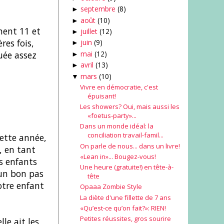
septembre
(8)
►
août
(10)
►
ment 11 et
juillet
(12)
►
res fois,
juin
(9)
►
mai
(12)
uée assez
►
avril
(13)
►
mars
(10)
▼
Vivre en démocratie, c'est
épuisant!
Les showers? Oui, mais aussi les
«foetus-party»...
Dans un monde idéal: la
conciliation travail-famil...
Cette année,
On parle de nous... dans un livre!
, en tant
«Lean in»... Bougez-vous!
s enfants
Une heure (gratuite!) en tête-à-
 un bon pas
tête
otre enfant
Opaaa Zombie Style
La diète d'une fillette de 7 ans
«Qu’est-ce qu’on fait?»: RIEN!
Petites réussites, gros sourire
le ait les