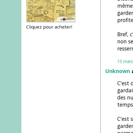
mêmes 
garder
profit
Cliquez pour acheter!
Bref, 
non se
resser
15 mars
Unknown
a
C'est 
gardai
des nu
temps)
C'est 
garder