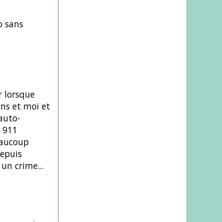
o sans
r lorsque
ons et moi et
 auto-
c 911
beaucoup
depuis
un crime...