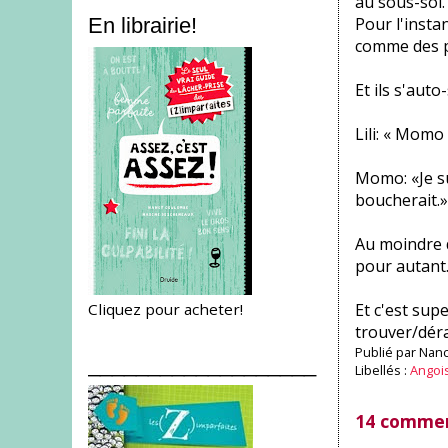
au sous-sol. 
Pour l'insta
En librairie!
comme des pe
Et ils s'aut
Lili: « Momo 
Momo: «Je sui
boucherait.»
Au moindre d
pour autant.
Cliquez pour acheter!
Et c'est sup
trouver/dér
Publié par
Nanc
___________________
Libellés :
Angois
14 commen