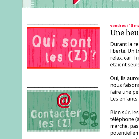
___________________
vendredi 15 m
Une heur
Durant la re
liberté. Un t
relax, car T
étaient seul
Oui, ils aur
___________________
nous faisons
faire une pe
Les enfants 
Bien sûr, les
téléphone (à
marche, pas
potentiellem