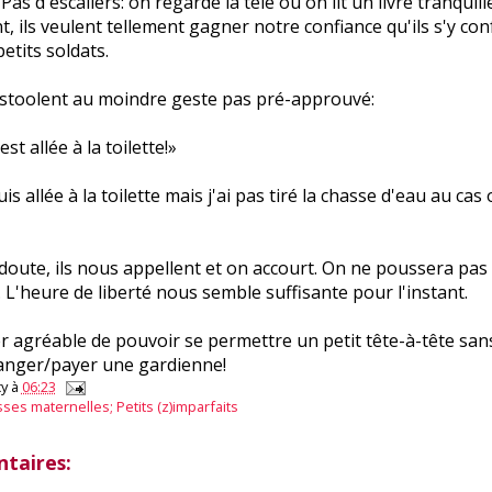
Pas d'escaliers: on regarde la télé ou on lit un livre tranquill
nt, ils veulent tellement gagner notre confiance qu'ils s'y c
tits soldats.
o-stoolent au moindre geste pas pré-approuvé:
est allée à la toilette!»
s allée à la toilette mais j'ai pas tiré la chasse d'eau au cas o
oute, ils nous appellent et on accourt. On ne poussera pas
 L'heure de liberté nous semble suffisante pour l'instant.
er agréable de pouvoir se permettre un petit tête-à-tête san
anger/payer une gardienne!
y
à
06:23
ses maternelles; Petits (z)imparfaits
taires: