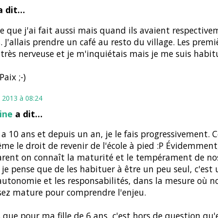
 dit…
ce que j'ai fait aussi mais quand ils avaient respective
. J'allais prendre un café au resto du village. Les premiè
s très nerveuse et je m'inquiétais mais je me suis habit
aix ;-)
 2013 à 08:24
aine
a dit…
 a 10 ans et depuis un an, je le fais progressivement. 
ême le droit de revenir de l'école à pied :P Évidemment
rent on connaît la maturité et le tempérament de no
 je pense que de les habituer à être un peu seul, c'est
'autonomie et les responsabilités, dans la mesure où n
sez mature pour comprendre l'enjeu.
 que pour ma fille de 6 ans, c'est hors de question qu'el