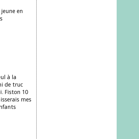
e jeune en
s
ul à la
i de truc
i. Fiston 10
aisserais mes
enfants