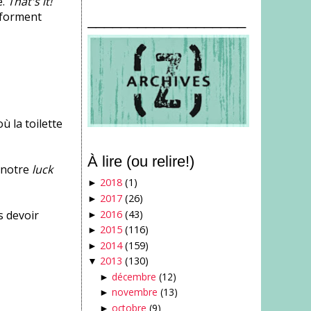
e.
That's it!
onforment
___________________
ù la toilette
À lire (ou relire!)
 notre
luck
2018
(1)
►
2017
(26)
►
2016
(43)
s devoir
►
2015
(116)
►
2014
(159)
►
2013
(130)
▼
décembre
(12)
►
novembre
(13)
►
octobre
(9)
►