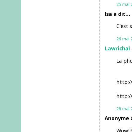
25 mai 
Isa a dit…
C'est 
26 mai 
Lawrichai
La pho
http:/
http:/
26 mai 
Anonyme a
Wow!!! 