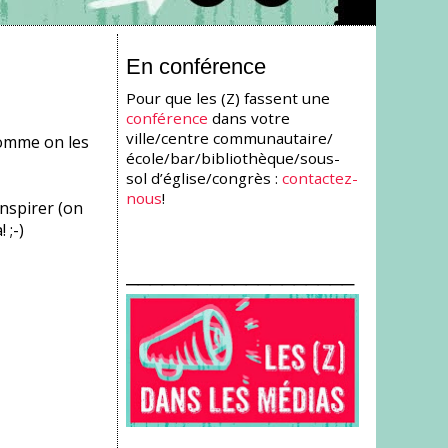
En conférence
Pour que les (Z) fassent une
conférence
dans votre
ville/centre communautaire/
 comme on les
école/bar/bibliothèque/sous-
sol d’église/congrès :
contactez-
nous
!
inspirer (on
 ;-)
___________________