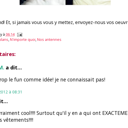
! Et, si jamais vous vous y mettez, envoyez-nous vos oeuvr
y
à
06:14
plans
,
N'importe quoi
,
Nos antennes
aires:
M.
a dit…
op le fun comme idée! je ne connaissait pas!
2012 à 08:31
it…
vraiment cool!!!! Surtout qu'il y en a qui ont EXACTEM
vêtements!!!!