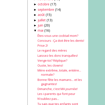
octobre
(17)
►
septembre
(14)
►
août
(15)
►
juillet
(13)
►
juin
(20)
►
mai
(16)
▼
Êtes-vous une cocktail mom?
Concours : Ça doit être les dents!
Prise 2!
Le regard des mères
Laissez-les donc tranquilles!
Venge-toi? Réplique?
Ouste, les clowns!
Mère extrême, totale, entière...
normale?
Bonne fête les mamans... et les
gagnantes!
Dimanche, c'est MA journée!
Les i-parents qui font peur
N'oubliez pas...
Tu sais que tes enfants sont