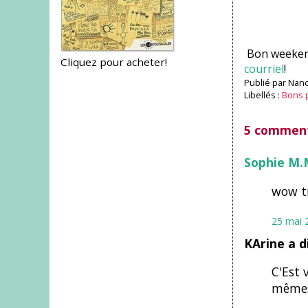
Bon weekend
Cliquez pour acheter!
courriel
!
Publié par
Nanc
Libellés :
Bons 
5 comment
Sophie M.
wow tr
25 mai 
KArine a d
C'Est 
mêmes 