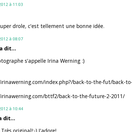
2012 à 11:03
super drole, c'est tellement une bonne idée.
2012 à 08:07
a dit…
tographe s'appelle Irina Werning :)
/irinawerning.com/index.php?/back-to-the-fut/back-to
/irinawerning.com/bttf2/back-to-the-future-2-2011/
2012 à 10:44
 dit…
Très original!:-) J'adore!