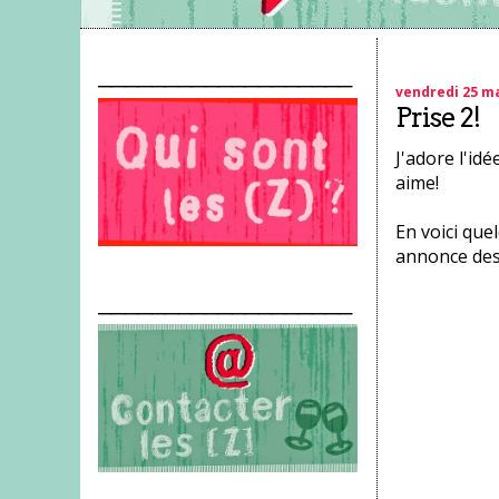
___________________
vendredi 25 ma
Prise 2!
J'adore l'idé
aime!
En voici que
annonce des 
___________________