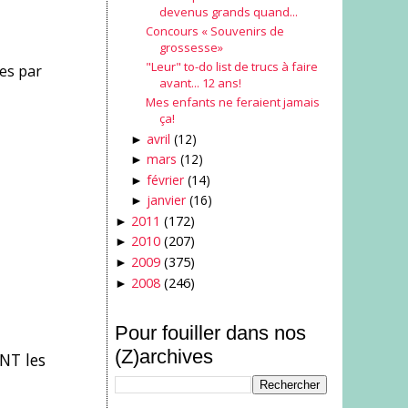
devenus grands quand...
Concours « Souvenirs de
grossesse»
"Leur" to-do list de trucs à faire
es par
avant... 12 ans!
Mes enfants ne feraient jamais
ça!
avril
(12)
►
mars
(12)
►
février
(14)
►
janvier
(16)
►
2011
(172)
►
2010
(207)
►
2009
(375)
►
2008
(246)
►
Pour fouiller dans nos
(Z)archives
ENT les