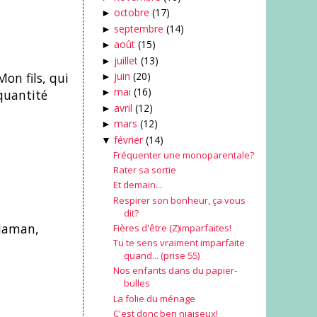
octobre
(17)
►
septembre
(14)
►
août
(15)
►
juillet
(13)
►
Mon fils, qui
juin
(20)
►
mai
(16)
quantité
►
avril
(12)
►
mars
(12)
►
février
(14)
▼
Fréquenter une monoparentale?
Rater sa sortie
Et demain...
Respirer son bonheur, ça vous
dit?
«Maman,
Fières d'être (Z)imparfaites!
Tu te sens vraiment imparfaite
quand... (prise 55)
Nos enfants dans du papier-
bulles
La folie du ménage
C'est donc ben niaiseux!