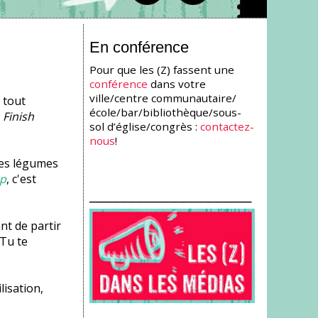
En conférence
Pour que les (Z) fassent une
conférence
dans votre
ville/centre communautaire/
 tout
école/bar/bibliothèque/sous-
r
Finish
sol d’église/congrès :
contactez-
nous
!
des légumes
up
, c'est
___________________
nt de partir
«Tu te
lisation,