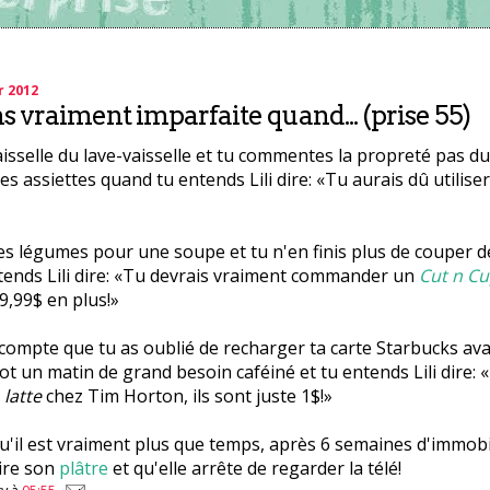
r 2012
ns vraiment imparfaite quand... (prise 55)
aisselle du lave-vaisselle et tu commentes la propreté pas du
s assiettes quand tu entends Lili dire: «Tu aurais dû utilise
es légumes pour une soupe et tu n'en finis plus de couper 
tends Lili dire: «Tu devrais vraiment commander un
Cut n C
,99$ en plus!»
compte que tu as oublié de recharger ta carte Starbucks ava
ot un matin de grand besoin caféiné et tu entends Lili dire: 
n
latte
chez Tim Horton, ils sont juste 1$!»
 qu'il est vraiment plus que temps, après 6 semaines d'immobi
tire son
plâtre
et qu'elle arrête de regarder la télé!