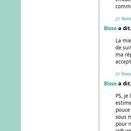
commen
21 févri
Bisso
a di
La mie
de sui
ma rép
accept
21 févri
Bisso
a di
PS, je
estime
pouce 
sous m
pour m
influen