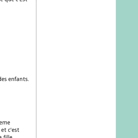
des enfants.
meme
et c'est
fille