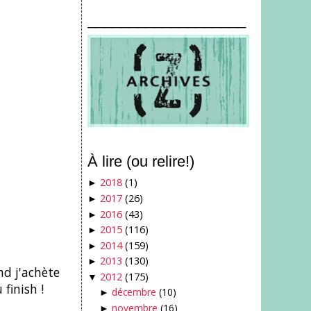
___________________
À lire (ou relire!)
2018
(1)
►
2017
(26)
►
2016
(43)
►
2015
(116)
►
2014
(159)
►
2013
(130)
►
nd j'achète
2012
(175)
▼
finish !
décembre
(10)
►
novembre
(16)
►