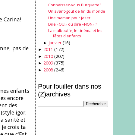
Connaissez-vous Burquette?
Un avant-goût de fin du monde
Une maman pour jaser
e Carina!
Dire «OUI» ou dire «NON» ?
La malbouffe, le cinéma et les
fêtes d'enfants
janvier
(16)
►
omne, pas de
2011
(172)
►
2010
(207)
►
2009
(375)
►
2008
(246)
►
Pour fouiller dans nos
 mes enfants
(Z)archives
nes encore
ent des
style igor,
 la santé et
 je crois ta
le que c'Est