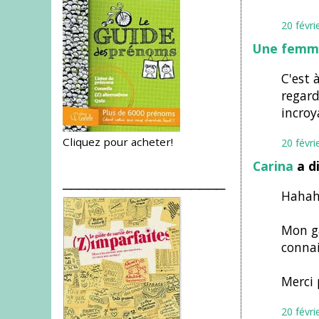
20 févri
Une femme
C'est 
regard
incroy
Cliquez pour acheter!
20 févri
Carina
a d
___________________
Hahaha
Mon g
conna
Merci 
20 févri