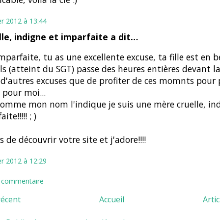
er 2012 à 13:44
le, indigne et imparfaite a dit…
mparfaite, tu as une excellente excuse, ta fille est en bé
ls (atteint du SGT) passe des heures entières devant la
i d'autres excuses que de profiter de ces momnts pour
pour moi...
omme mon nom l'indique je suis une mère cruelle, ind
ite!!!!! ; )
s de découvrir votre site et j'adore!!!!
er 2012 à 12:29
n commentaire
récent
Accueil
Arti