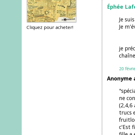
Éphée Laf
Je sui
Je m'é
Cliquez pour acheter!
je pré
chaîne
20 févri
Anonyme a
"spéci
ne con
(2,4,6
trucs 
fruitlo
c'Est f
fille 