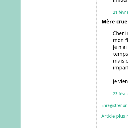
21 févri
Mère cruel
Cher i
mon fi
je n'a
temps 
mais c
imparfa
je vien
23 févri
Enregistrer u
Article plus 