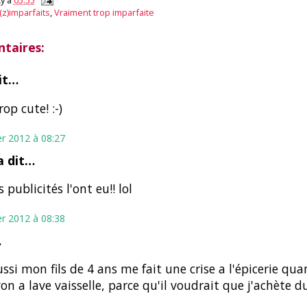
y
à
05:55
 (z)imparfaits
,
Vraiment trop imparfaite
taires:
it…
op cute! :-)
er 2012 à 08:27
 dit…
 publicités l'ont eu!! lol
er 2012 à 08:38
…
ssi mon fils de 4 ans me fait une crise a l'épicerie qua
on a lave vaisselle, parce qu'il voudrait que j'achète du 