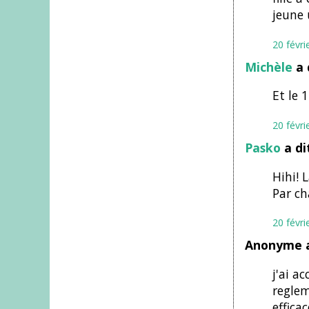
jeune
20 févri
Michèle
a 
Et le 
20 févri
Pasko
a di
Hihi! 
Par ch
20 févri
Anonyme a
j'ai a
reglem
effica