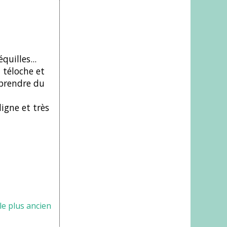
quilles...
 téloche et
 prendre du
igne et très
cle plus ancien