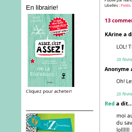
Publié par
Nanc
Libellés :
Petits
En librairie!
13 commen
KArine a d
LOL! Tr
20 févri
Anonyme a
Oh! Les
Cliquez pour acheter!
20 févri
Red
a dit
___________________
moi au
du sav
lollllll