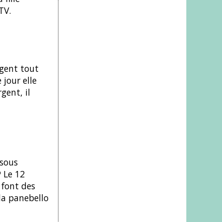
TV.
rgent tout
 jour elle
gent, il
 sous
P Le 12
 font des
la panebello