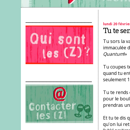
___________________
lundi 20 févrie
Tu te se
Tu sors la v
immaculée de
Quantum
!»
Tu coupes t
quand tu en
___________________
seulement 19
Tu te rends 
pour le boul
prendras u
Et tu te dis
qu'on lui re