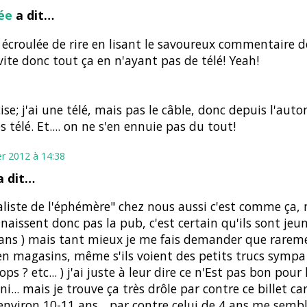
ée
a dit…
s écroulée de rire en lisant le savoureux commentaire d
vite donc tout ça en n'ayant pas de télé! Yeah!
cise; j'ai une télé, mais pas le câble, donc depuis l'aut
s télé. Et.... on ne s'en ennuie pas du tout!
er 2012 à 14:38
 dit…
aliste de l'éphémère" chez nous aussi c'est comme ça,
naissent donc pas la pub, c'est certain qu'ils sont jeu
 ans ) mais tant mieux je me fais demander que rarem
en magasins, même s'ils voient des petits trucs sympa (
ops ? etc... ) j'ai juste à leur dire ce n'Est pas bon pour
ini... mais je trouve ça très drôle par contre ce billet car
a environ 10-11 ans... par contre celui de 4 ans me semb