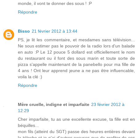
monde, il vont te donner des sous ! :P
Répondre
Bisso
21 février 2012 à 13:44
PS, je lit les commentaire, et mesdames sans télévision...
Ne sous estimer pas le pouvoir de la radio lors d'un balade
en auto :P Le 12 pouce 5 dollard est officiellement le nom
du restaurant ou il font des sous marin et toute sorte de
pizza s'appelle maintenant de la panebello pour ma fille de
4 ans ! Ont leur apprend jeune a ne pas être influencable,
voila la clé :)
Répondre
Mère cruelle, indigne et imparfaite
23 février 2012 à
12:29
Cher imparfaite, tu as une excellente excuse, ta fille est en
béquilles...
mon fils (atteint du SGT) passe des heures entières devant
la téloche et je n'ai d'autres excuses que de profiter de ces