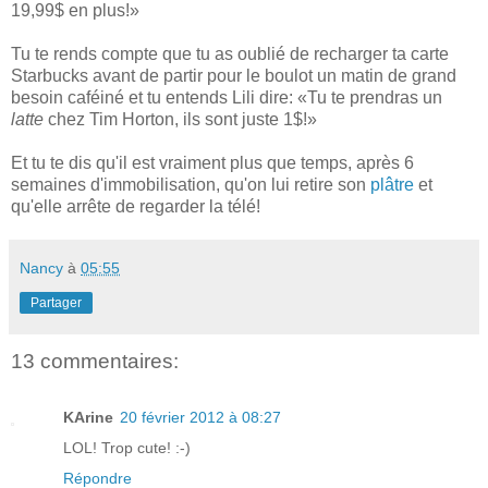
19,99$ en plus!»
Tu te rends compte que tu as oublié de recharger ta carte
Starbucks avant de partir pour le boulot un matin de grand
besoin caféiné et tu entends Lili dire: «Tu te prendras un
latte
chez Tim Horton, ils sont juste 1$!»
Et tu te dis qu'il est vraiment plus que temps, après 6
semaines d'immobilisation, qu'on lui retire son
plâtre
et
qu'elle arrête de regarder la télé!
Nancy
à
05:55
Partager
13 commentaires:
KArine
20 février 2012 à 08:27
LOL! Trop cute! :-)
Répondre