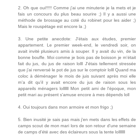
2. Oh que oui!!!!! Comme j'ai une minuterie je la mets et je
fais un concours du plus beau sourire ;) Il y a aussi une
méthode de brossage au coté du robinet pour les aider ;)
Mais le rouspétage est encore la ;)
3. Une petite anecdote: J'étais aux études, premier
appartement. Le premier week-end, le vendredi soir, on
avait invité plusieurs amis à souper. Il y avait du vin, de la
bonne bouffe. Moi comme je bois pas de boisson je m'était
fait du jus, du jus de raison lolll J'étais tellement stressée
que j'ai renversé le pot de jus sur le comptoir lolll Quand ma
coloc à déménager le mois de juis suivant après moi elle
m'a dit qu'il y avait encore du jus de raison sous les
appareils ménagers lollllll Mon petit ami de l'époque, mon
petit mari au présent s'amuse encore à mes dépends loll
4. Oui toujours dans mon armoire et mon frigo ;)
5. Bien inusité je sais pas mais j'en mets dans les effets de
camps scout de mon mari lors de son retour d'une semaine
de camps d'été avec des éclaireurs sous la tente lolllllll