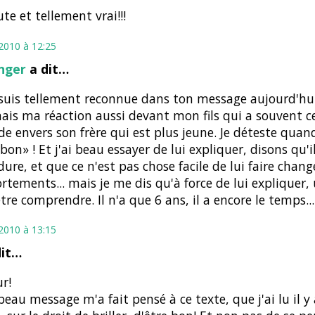
ute et tellement vrai!!!
 2010 à 12:25
nger
a dit…
suis tellement reconnue dans ton message aujourd'hui 
ais ma réaction aussi devant mon fils qui a souvent c
de envers son frère qui est plus jeune. Je déteste quand
bon» ! Et j'ai beau essayer de lui expliquer, disons qu'il
dure, et que ce n'est pas chose facile de lui faire chang
tements... mais je me dis qu'à force de lui expliquer, u
tre comprendre. Il n'a que 6 ans, il a encore le temps...
 2010 à 13:15
dit…
r!
beau message m'a fait pensé à ce texte, que j'ai lu il y