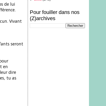
s de lui
fférence.
Pour fouiller dans nos
(Z)archives
acun. Vivant
nfants seront
 pour
nt en
leur dire
es, tu as