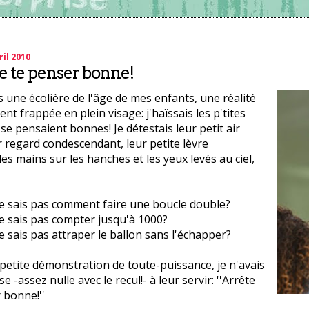
ril 2010
e te penser bonne!
s une écolière de l'âge de mes enfants, une réalité
nt frappée en plein visage: j'haïssais les p'tites
 se pensaient bonnes! Je détestais leur petit air
r regard condescendant, leur petite lèvre
les mains sur les hanches et les yeux levés au ciel,
e sais pas comment faire une boucle double?
e sais pas compter jusqu'à 1000?
e sais pas attraper le ballon sans l'échapper?
petite démonstration de toute-puissance, je n'avais
 -assez nulle avec le recul!- à leur servir: ''Arrête
 bonne!''