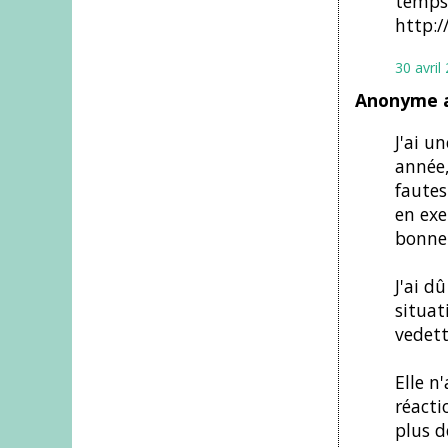
temps,
http:
30 avril
Anonyme a
J'ai u
année,
fautes
en exe
bonne
J'ai d
situat
vedett
Elle n
réacti
plus d