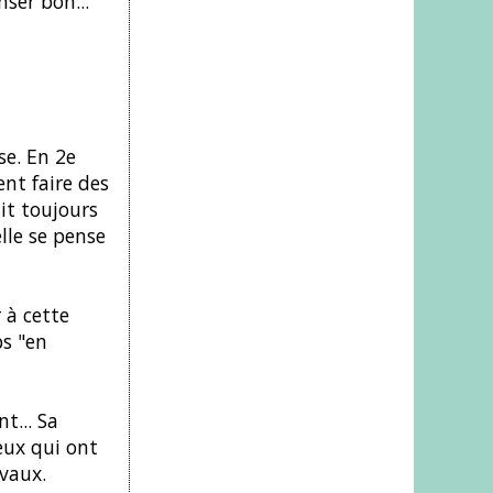
nser bon...
se. En 2e
ent faire des
ait toujours
lle se pense
 à cette
ps "en
t... Sa
eux qui ont
avaux.