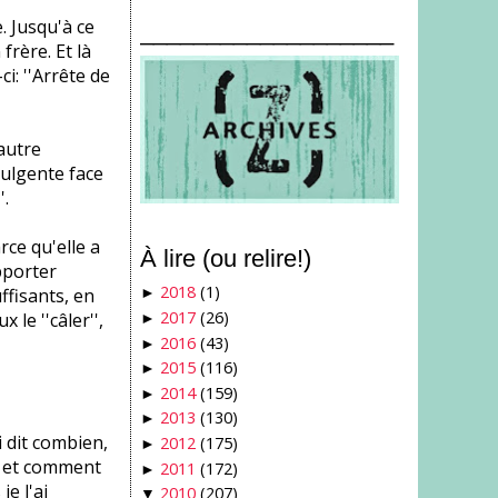
. Jusqu'à ce
___________________
rère. Et là
ci: ''Arrête de
'autre
dulgente face
'.
rce qu'elle a
À lire (ou relire!)
pporter
2018
(1)
ffisants, en
►
2017
(26)
le ''câler'',
►
2016
(43)
►
2015
(116)
►
2014
(159)
►
2013
(130)
►
ai dit combien,
2012
(175)
►
re et comment
2011
(172)
►
e l'ai
2010
(207)
▼