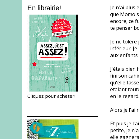
Je n'ai plus
En librairie!
que Momo ser
encore, ce fu
te penser bo
Je ne tolère
inférieur. J
aux enfants 
J'étais bien
fini son cah
qu'elle fasse
étalant tout
Cliquez pour acheter!
en le regard
Alors je l'a
___________________
Et puis je l'a
petite, je n'
elle gagnerai