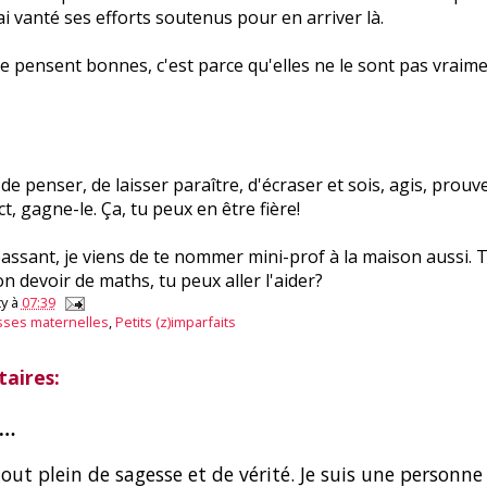
j'ai vanté ses efforts soutenus pour en arriver là.
 se pensent bonnes, c'est parce qu'elles ne le sont pas vraime
 de penser, de laisser paraître, d'écraser et sois, agis, prouv
t, gagne-le. Ça, tu peux en être fière!
 passant, je viens de te nommer mini-prof à la maison aussi. 
n devoir de maths, tu peux aller l'aider?
y
à
07:39
sses maternelles
,
Petits (z)imparfaits
aires:
t…
tout plein de sagesse et de vérité. Je suis une personne