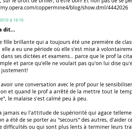
 sur le droit de briller, d'être bon! Et non pas de se pe
//my.opera.com/coppermine4/blog/show.dml/4442026
 2010 à 16:10
 dit…
ne fille brillante qui a toujours été une première de clas
 elle a eu une période où elle s'est mise à volontairem
 dans ses dictées et examens... parce que le prof la cit
mple et parce qu'elle ne voulait pas qu'on lui dise qu'e
 justement!
û avoir une conversation avec le prof pour le sensibiliser
ion et quand le prof a arrêté de la mettre tout le tem
e", le malaise s'est calmé peu à peu.
'a jamais eu l'attitude de supériorité qui agace tellemen
on a été de se porter au "secours" des autres, d'aider c
e difficultés ou qui sont plus lents à terminer leurs tr