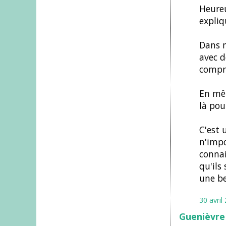
Heureu
expliq
Dans m
avec d
compre
En mêm
là pou
C'est 
n'impo
connai
qu'ils
une be
30 avril
Guenièvre