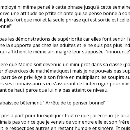
 employé ni même pensé à cette phrase jusqu'à cette semaine
ve une attitude de p'tite chiante qui se pense bonne à son f
t plus fort que moi et la seule phrase qui est sortie est celle-
nne!''
 pas les démonstrations de supériorité car elles font sentir l
e ne la supporte pas chez les adultes et je ne suis pas plus in
qui affichent le même air, malgré leur supposée ''innocence'
 fière que Momo soit devenue un mini-prof dans sa classe (pa
ier d'exercices de mathématiques) mais je ne pouvais pas su
 part de ce privilège à son frère en multipliant les soupirs su
es ses connaissances en s'assurant de l'interroger pour mieux 
ant de haut parce que lui n'a pas atteint ce niveau.
i rabaissée bêtement: ''Arrête de te penser bonne!''
i pris à part pour lui expliquer tout ce que j'ai écris ici. Je lui 
aimais pas voir ce que je venais de voir entre elle et son frè
t le respect des autres en restant humble et sincère. Et puis j