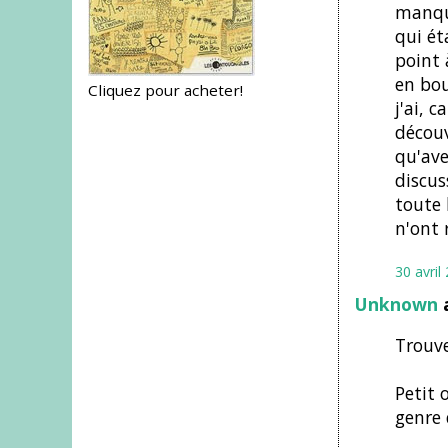
manque
qui ét
point 
en bou
Cliquez pour acheter!
j'ai, 
découv
qu'ave
discus
toute 
n'ont 
30 avril
Unknown
a
Trouve
Petit 
genre