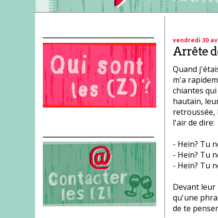
___________________
vendredi 30 av
Arrête d
Quand j'étai
m'a rapideme
chiantes qui
hautain, leu
retroussée, 
l'air de dire:
___________________
- Hein? Tu n
- Hein? Tu n
- Hein? Tu n
Devant leur 
qu'une phrase
de te penser