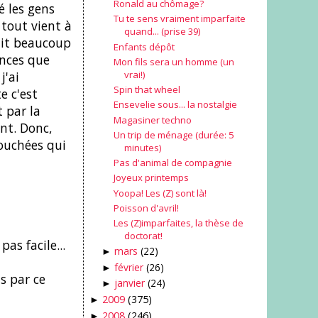
Ronald au chômage?
é les gens
Tu te sens vraiment imparfaite
 tout vient à
quand... (prise 39)
ait beaucoup
Enfants dépôt
ances que
Mon fils sera un homme (un
vrai!)
j'ai
Spin that wheel
e c'est
Ensevelie sous... la nostalgie
 par la
Magasiner techno
nt. Donc,
Un trip de ménage (durée: 5
ouchées qui
minutes)
Pas d'animal de compagnie
Joyeux printemps
Yoopa! Les (Z) sont là!
Poisson d'avril!
Les (Z)imparfaites, la thèse de
doctorat!
as facile...
mars
(22)
►
février
(26)
►
s par ce
janvier
(24)
►
2009
(375)
►
2008
(246)
►