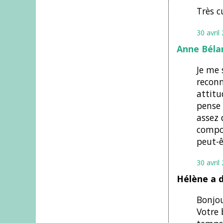
Très c
30 avril
Anne Béla
Je me 
reconn
attitu
pense 
assez 
compor
peut-ê
30 avril
Hélène a 
Bonjou
Votre 