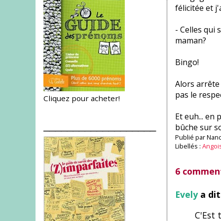
félicitée et 
- Celles qui
maman?
Bingo!
Alors arrête
pas le respec
Cliquez pour acheter!
Et euh... en
___________________
bûche sur so
Publié par
Nanc
Libellés :
Angoi
6 comment
Evely
a di
C'Est 