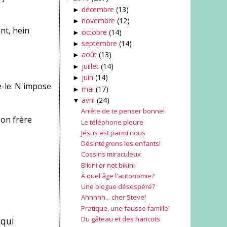
décembre
(13)
►
novembre
(12)
►
nt, hein
octobre
(14)
►
septembre
(14)
►
août
(13)
►
juillet
(14)
►
juin
(14)
►
e-le. N'impose
mai
(17)
►
avril
(24)
▼
Arrête de te penser bonne!
Ton frère
Le téléphone pleure
Jésus est parmi nous
Désintégrons les enfants!
Cossins miraculeux
Bikini or not bikini
À quel âge l'autonomie?
Une blogue désespéré?
Ahhhhh... cher Steve!
Pratique, une fausse famille!
Du gâteau et des haricots
 qui