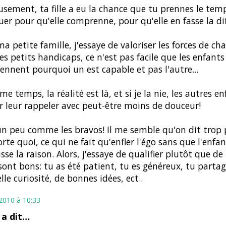
sement, ta fille a eu la chance que tu prennes le temp
uer pour qu'elle comprenne, pour qu'elle en fasse la di
a petite famille, j'essaye de valoriser les forces de ch
es petits handicaps, ce n'est pas facile que les enfants
nnent pourquoi un est capable et pas l'autre...
e temps, la réalité est là, et si je la nie, les autres e
r leur rappeler avec peut-être moins de douceur!
un peu comme les bravos! Il me semble qu'on dit trop
rte quoi, ce qui ne fait qu'enfler l'égo sans que l'enfa
sse la raison. Alors, j'essaye de qualifier plutôt que de 
 sont bons: tu as été patient, tu es généreux, tu partag
lle curiosité, de bonnes idées, ect..
 2010 à 10:33
a dit…