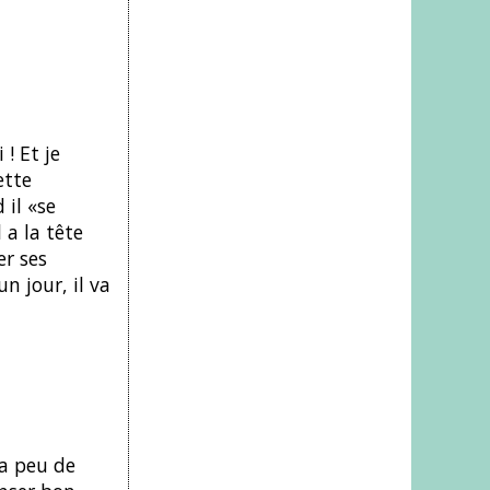
! Et je
ette
 il «se
 a la tête
er ses
n jour, il va
 a peu de