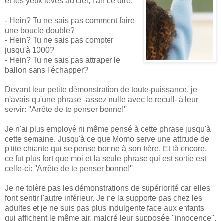
et les yeux levés au ciel, l'air de dire:
- Hein? Tu ne sais pas comment faire
une boucle double?
- Hein? Tu ne sais pas compter
jusqu'à 1000?
- Hein? Tu ne sais pas attraper le
ballon sans l'échapper?
Devant leur petite démonstration de toute-puissance, je
n'avais qu'une phrase -assez nulle avec le recul!- à leur
servir: ''Arrête de te penser bonne!''
Je n'ai plus employé ni même pensé à cette phrase jusqu'à
cette semaine. Jusqu'à ce que Momo serve une attitude de
p'tite chiante qui se pense bonne à son frère. Et là encore,
ce fut plus fort que moi et la seule phrase qui est sortie est
celle-ci: ''Arrête de te penser bonne!''
Je ne tolère pas les démonstrations de supériorité car elles
font sentir l'autre inférieur. Je ne la supporte pas chez les
adultes et je ne suis pas plus indulgente face aux enfants
qui affichent le même air, malgré leur supposée ''innocence''.