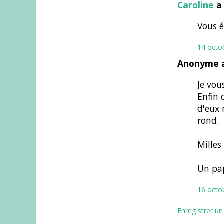
Caroline
a 
Vous é
14 octo
Anonyme a
Je vou
Enfin 
d'eux 
rond.
Milles
Un pap
16 octo
Enregistrer u