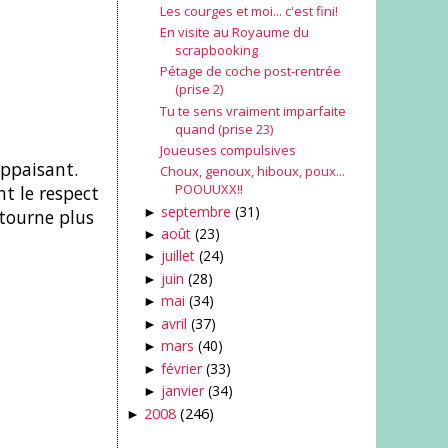
Les courges et moi... c'est fini!
En visite au Royaume du
scrapbooking
Pétage de coche post-rentrée
(prise 2)
Tu te sens vraiment imparfaite
quand (prise 23)
Joueuses compulsives
appaisant.
Choux, genoux, hiboux, poux...
POOUUXX!!
t le respect
septembre
(31)
►
tourne plus
août
(23)
►
juillet
(24)
►
juin
(28)
►
mai
(34)
►
avril
(37)
►
mars
(40)
►
février
(33)
►
janvier
(34)
►
2008
(246)
►