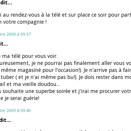
dit…
ai au rendez-vous à la télé et sur place ce soir pour pa
n votre compagnie !
bre 2009 à 09:37
it…
e ma télé pour vous voir.
reusement, je ne pourrai pas finalement aller vous voi
s même magasiné pour l'occasion!). Je n'arrive pas à fai
ituber ( et je n'ai même pas bu!). Je dois rester dans m
il et ma vieille doudou...
s souhaite une superbe soirée et j'irai me procurer vo
e je serai guérie!
bre 2009 à 09:40
 dit…