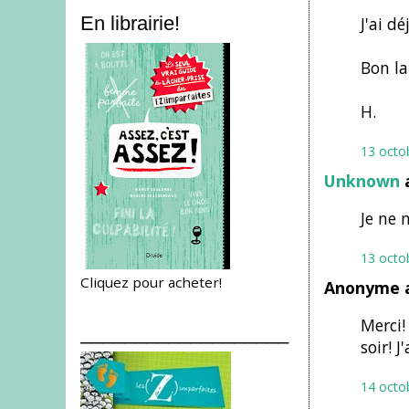
En librairie!
J'ai d
Bon l
H.
13 octo
Unknown
a
Je ne 
13 octo
Cliquez pour acheter!
Anonyme a
Merci!
___________________
soir! 
14 octo