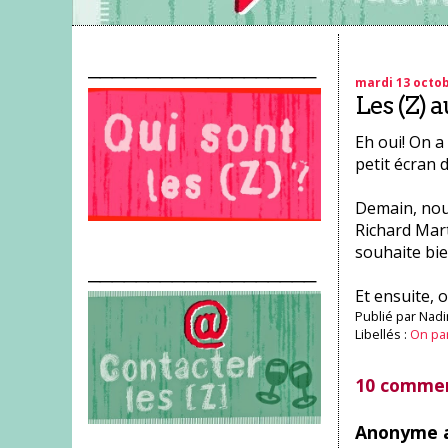
___________________
mardi 13 octob
Les (Z) a
Eh oui! On a
petit écran d
Demain, nou
Richard Mart
souhaite bien
___________________
Et ensuite, o
Publié par
Nadi
Libellés :
On pa
10 commen
Anonyme a