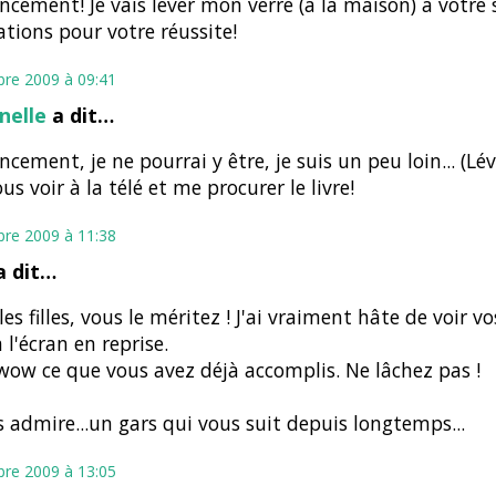
ncement! Je vais lever mon verre (à la maison) à votre 
tations pour votre réussite!
bre 2009 à 09:41
nelle
a dit…
ncement, je ne pourrai y être, je suis un peu loin... (Lévi
us voir à la télé et me procurer le livre!
bre 2009 à 11:38
 dit…
les filles, vous le méritez ! J'ai vraiment hâte de voir vo
 l'écran en reprise.
wow ce que vous avez déjà accomplis. Ne lâchez pas !
s admire...un gars qui vous suit depuis longtemps...
bre 2009 à 13:05