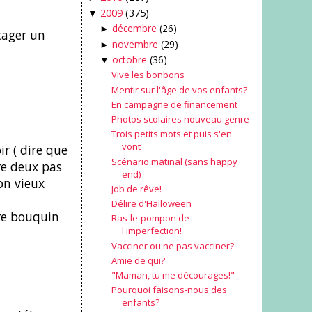
2009
(375)
▼
décembre
(26)
►
rtager un
novembre
(29)
►
octobre
(36)
▼
Vive les bonbons
Mentir sur l'âge de vos enfants?
En campagne de financement
Photos scolaires nouveau genre
Trois petits mots et puis s'en
vont
r ( dire que
Scénario matinal (sans happy
re deux pas
end)
on vieux
Job de rêve!
Délire d'Halloween
tre bouquin
Ras-le-pompon de
l'imperfection!
Vacciner ou ne pas vacciner?
Amie de qui?
"Maman, tu me décourages!"
Pourquoi faisons-nous des
enfants?