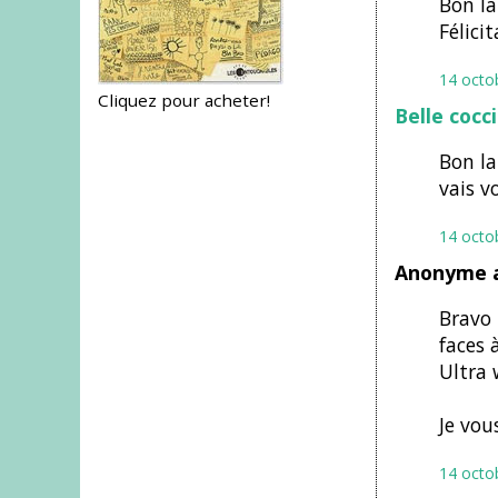
Bon la
Félici
14 octo
Cliquez pour acheter!
Belle cocci
Bon la
vais vo
14 octo
Anonyme a
Bravo 
faces à
Ultra 
Je vou
14 octo