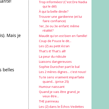
santé!
Trop informées! (C'est Dre Nadia
qui le dit!)
À qui la belle dinde?
Trouver une gardienne (et lui
faire confiance)
1er, 2e ou 3e enfant: même
réalité?
s). Mais je
Maudit qu'on est bien en famille!
Coup de Pouce le dit...
Les (Z) au petit écran
That's it! That's all!
La peur du ridicule
Liaisons dangereuses
Sophie Durocher part le bal
s belles
Les 2 mères dignes... c'est nous!
Tu te sens vraiment imparfaite
quand... (prise 25)
Humour naissant
Quand je vais être grand, je
veux être...
THE panneau
Les (Z) dans le Échos-Vedettes