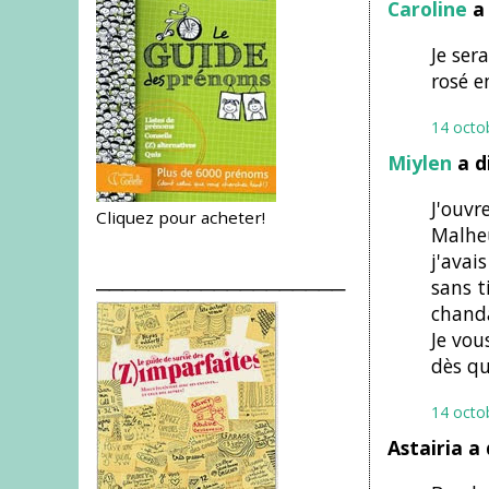
Caroline
a 
Je ser
rosé e
14 octo
Miylen
a d
J'ouvr
Cliquez pour acheter!
Malheu
j'avai
___________________
sans t
chanda
Je vou
dès qu
14 octo
Astairia a