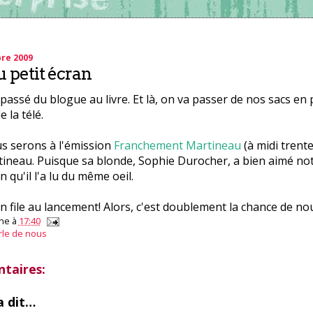
re 2009
u petit écran
 passé du blogue au livre. Et là, on va passer de nos sacs en
e la télé.
s serons à l'émission
Franchement Martineau
(à midi trent
ineau. Puisque sa blonde, Sophie Durocher, a bien aimé notr
 qu'il l'a lu du même oeil.
n file au lancement! Alors, c'est doublement la chance de nous
ne
à
17:40
rle de nous
taires:
 dit…