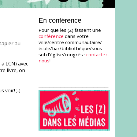
En conférence
Pour que les (Z) fassent une
conférence
dans votre
ville/centre communautaire/
 papier au
école/bar/bibliothèque/sous-
sol d’église/congrès :
contactez-
nous
!
e à LCN) avec
e livre, on
___________________
 voir! ;-)