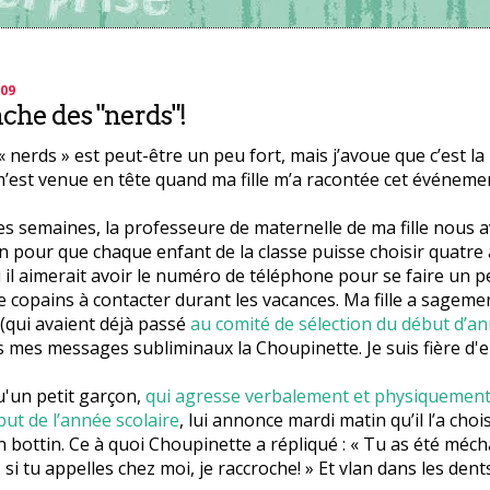
009
che des "nerds"!
« nerds » est peut-être un peu fort, mais j’avoue que c’est l
’est venue en tête quand ma fille m’a racontée cet événement
ues semaines, la professeure de maternelle de ma fille nous
n pour que chaque enfant de la classe puisse choisir quatre 
i il aimerait avoir le numéro de téléphone pour se faire un pe
 copains à contacter durant les vacances. Ma fille a sagemen
(qui avaient déjà passé
au comité de sélection du début d’a
 mes messages subliminaux la Choupinette. Je suis fière d'el
u'un petit garçon,
qui agresse verbalement et physiquement 
but de l’année scolaire
, lui annonce mardi matin qu’il l’a choi
n bottin. Ce à quoi Choupinette a répliqué : « Tu as été méc
 si tu appelles chez moi, je raccroche! » Et vlan dans les dents