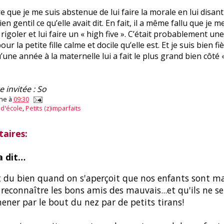
re que je me suis abstenue de lui faire la morale en lui disan
ien gentil ce qu’elle avait dit. En fait, il a même fallu que je 
rigoler et lui faire un « high five ». C’était probablement un
r la petite fille calme et docile qu’elle est. Et je suis bien fi
’une année à la maternelle lui a fait le plus grand bien côté 
e invitée : So
ne
à
09:30
d'école
,
Petits (z)imparfaits
aires:
 dit…
t du bien quand on s'aperçoit que nos enfants sont m
 reconnaître les bons amis des mauvais...et qu'ils ne se
ener par le bout du nez par de petits tirans!