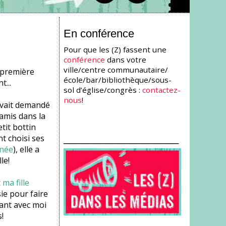
En conférence
Pour que les (Z) fassent une
conférence
dans votre
ville/centre communautaire/
a première
école/bar/bibliothèque/sous-
...
sol d’église/congrès :
contactez-
nous
!
 avait demandé
amis dans la
tit bottin
___________________
t choisi ses
nnée
), elle a
le!
ma fille
sie pour faire
hant avec moi
!