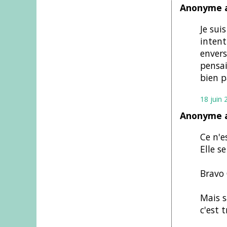
Anonyme a
Je sui
intent
envers
pensai
bien pa
18 juin 
Anonyme a
Ce n'e
Elle s
Bravo 
Mais s
c'est t