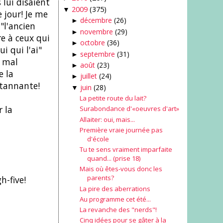
 lui disaient
2009
(375)
▼
 jour! Je me
décembre
(26)
►
"l'ancien
novembre
(29)
►
e à ceux qui
octobre
(36)
►
i qui l'ai"
septembre
(31)
►
s mal
août
(23)
►
e la
juillet
(24)
►
 tannante!
juin
(28)
▼
La petite route du lait?
 la
Surabondance d'«oeuvres d'art»
Allaiter: oui, mais...
Première vraie journée pas
d'école
Tu te sens vraiment imparfaite
quand... (prise 18)
Mais où êtes-vous donc les
parents?
h-five!
La pire des aberrations
Au programme cet été...
La revanche des "nerds"!
Cinq idées pour se gâter à la