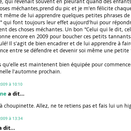
le, qui revenait souvent en pleurant quand des enfants
oses méchantes,prend du pic et je m'en félicite chaque
 même de lui apprendre quelques petites phrases de 
 qui font toujours leur effet aujourd'hui pour répondr
sent des choses méchantes. Un bon "Celui qui le dit, celu
onne encore en 2009 pour boucher ces petits tannant
lé! Il s'agit de bien encadrer et de lui apprendre à fair
ence entre se défendre et devenir soi même une petite
is qu'elle est maintenent bien équipée pour commencer
elle l'automne prochain.
2009 à 10:10
ine
a dit…
à choupinette. Allez, ne te retiens pas et fais lui un hig
2009 à 13:34
 dit…