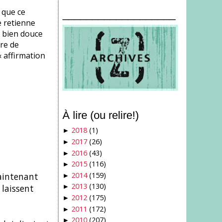
t que ce
___________________
me retienne
e bien douce
ère de
« affirmation
À lire (ou relire!)
2018
(1)
►
2017
(26)
►
2016
(43)
►
2015
(116)
►
2014
(159)
aintenant
►
2013
(130)
 laissent
►
2012
(175)
►
2011
(172)
►
2010
(207)
►