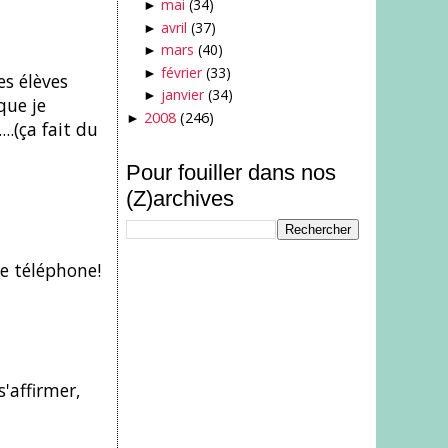
mai
(34)
►
avril
(37)
►
mars
(40)
►
février
(33)
►
s élèves
janvier
(34)
►
que je
2008
(246)
►
..(ça fait du
Pour fouiller dans nos
(Z)archives
de téléphone!
'affirmer,