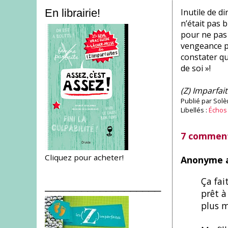
Inutile de di
En librairie!
n’était pas b
pour ne pas 
vengeance pou
constater qu
de soi »!
(Z) Imparfait
Publié par
Solè
Libellés :
Échos 
7 comment
Cliquez pour acheter!
Anonyme a
Ça fai
___________________
prêt à
plus m