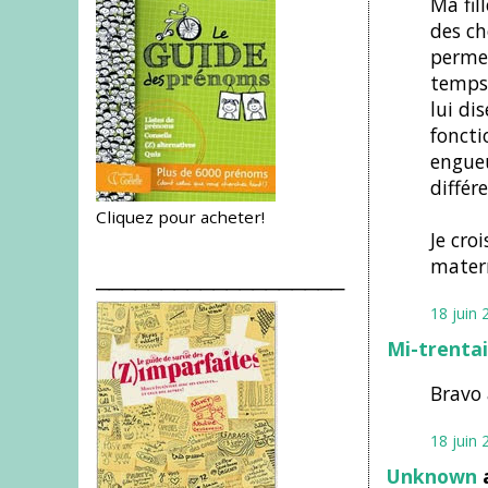
Ma fil
des ch
permet
temps"
lui di
foncti
engueu
différ
Cliquez pour acheter!
Je cro
matern
___________________
18 juin 
Mi-trenta
Bravo 
18 juin 
Unknown
a