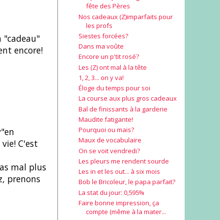
fête des Pères
Nos cadeaux (Z)imparfaits pour
les profs
Siestes forcées?
n "cadeau"
Dans ma voûte
ent encore!
Encore un p'tit rosé?
Les (Z) ont mal à la tête
1, 2, 3... on y va!
Éloge du temps pour soi
La course aux plus gros cadeaux
Bal de finissants à la garderie
Maudite fatigante!
Pourquoi ou mais?
y"en
Maux de vocabulaire
vie! C'est
On se voit vendredi?
Les pleurs me rendent sourde
pas mal plus
Les in et les out... à six mois
ez, prenons
Bob le Bricoleur, le papa parfait?
La stat du jour: 0,595%
Faire bonne impression, ça
compte (même à la mater...