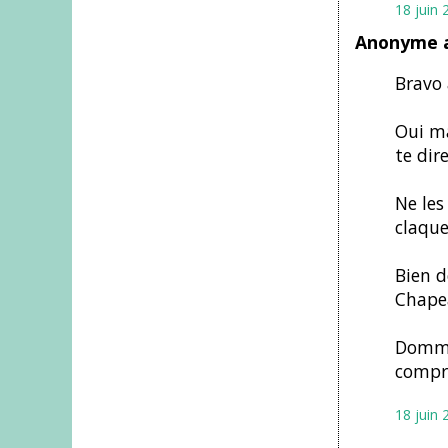
18 juin 
Anonyme a
Bravo 
Oui ma
te dire
Ne les
claque
Bien d
Chapea
Dommag
compri
18 juin 