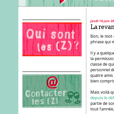
___________________
jeudi 18 juin 2
La revan
Bon, le mot 
phrase qui m
Il y a quelq
la permissio
classe de qu
___________________
personnel de
quatre amis 
bien compris
Mais voilà q
depuis le dé
partie de so
tout l’année,