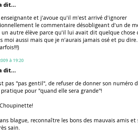
 dit…
s enseignante et j'avoue qu'il m'est arrivé d'ignorer
ionnellement le commentaire désobligeant d'un de me
 un autre élève parce qu'il lui avait dit quelque chose 
s moi aussi mais que je n'aurais jamais osé et pu dire...
rfois!!!)
2009 à 19:20
 dit…
st pas "pas gentil", de refuser de donner son numéro 
e pratique pour "quand elle sera grande"!
Choupinette!
ans blague, reconnaître les bons des mauvais amis et s
rès sain.