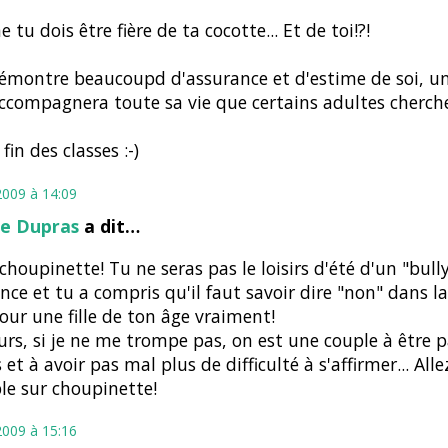
tu dois être fière de ta cocotte... Et de toi!?!
émontre beaucoupd d'assurance et d'estime de soi, u
accompagnera toute sa vie que certains adultes cherch
fin des classes :-)
2009 à 14:09
e Dupras
a dit…
choupinette! Tu ne seras pas le loisirs d'été d'un "bull
nce et tu a compris qu'il faut savoir dire "non" dans la 
our une fille de ton âge vraiment!
eurs, si je ne me trompe pas, on est une couple à être 
s et à avoir pas mal plus de difficulté à s'affirmer... All
e sur choupinette!
2009 à 15:16