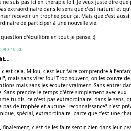
e ne suis pas ici en thérapie loll. Je veux juste dire que
pas extraordinaire dans le sens que c'est naturel et qu
nser recevoir un trophée pour ça. Mais que c'est aussi
rdinaire de participer à une nouvelle vie.
. question d'équilibre en tout je pense. :)
2009 à 10:00
dit…
t c'est cela, Milou, c'est leur faire comprendre à l'enfant
al", mais sans virer fou! Trop souvent, on les couvre de
ntions mais sans les écouter vraiment. Sans entrer dan
 Sans prendre le temps d'être simplement avec eux.
me tu dis, ce n'est pas extraordinaire, dans le sens, q
a pas de trophée et aucune "reconnaissance" n'est pré
unique, spécial, extraordinaire, parce que c'est une cha
i, finalement, c'est de les faire sentir bien dans leur pe