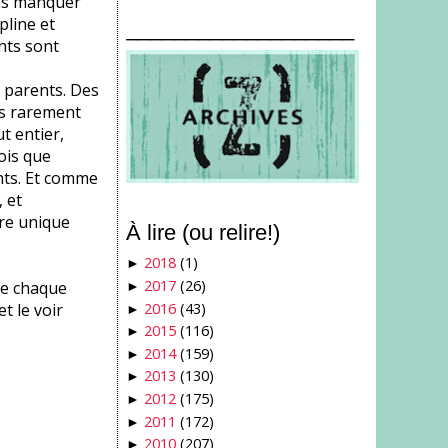
pas manquer
pline et
___________________
nts sont
s parents. Des
us rarement
t entier,
fois que
ants. Et comme
 et
tre unique
À lire (ou relire!)
2018
(1)
►
2017
(26)
ie chaque
►
2016
(43)
et le voir
►
2015
(116)
►
2014
(159)
►
2013
(130)
►
2012
(175)
►
2011
(172)
►
2010
(207)
►