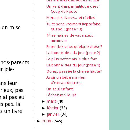
Un vent d'imparfaititude chez
Coup de Pouce
Menaces claires... et réelles
Tu te sens vraiment imparfaite
i on mise
quand... (prise 13)
14 semaines de vacances...
minimum!
Entendez-vous quelque chose?
La bonne idée du jour (prise 2)
Le plus petit mais le plus fort
rands-parents
La bonne idée du jour (prise 1)
r joie-
Où est passée la chaise haute?
Avoir un bébé n'a rien
ns leur
d'extraordinaire...
Un seul enfant?
r eux, pas
Lâchez-moi le QI!
n ai pas eu
mars
(40)
►
s pas, la
février
(33)
►
s un livre
janvier
(34)
►
2008
(246)
►