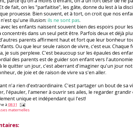
, parce qu'on a moins d'enfant, on a un fort désir de ne 
t de fait, on les "parfaitise", les gâte, donne du lest à la disci
ue prouesse. Bien souvent, et à tort, on croit que nos enfa
 n'est qu'une illusion:
ils ne sont pas
.
qu'avec les enfants naissent souvent bien des espoirs pour le
a concentrés dans un seul petit être. Parfois deux et déjà pl
, d'autres parents affirment haut et fort que leur bonheur tou
enfants. Ou que leur seule raison de vivre, c'est eux. Chaque 
la, je suis perplexe. C'est beaucoup sur les épaules des enf
ordial des parents est de guider son enfant vers l'autonomie,
 le quitter un jour, c'est aberrant d'imaginer qu'un jour no
heur, de joie et de raison de vivre va s'en aller.
ant n'a rien d'extraordinaire. C'est partager un bout de sa v
er, l'épauler, l'amener à ouvrir ses ailes, le regarder grandir 
lement unique et indépendant qui l'est!
ne
à
08:31
sses maternelles
taires: