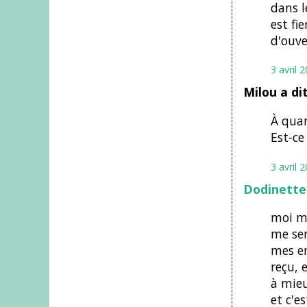
dans l
est fi
d'ouve
3 avril 
Milou a di
À quan
Est-ce
3 avril 
Dodinette
moi ma
me sen
mes en
reçu, 
à mieu
et c'e