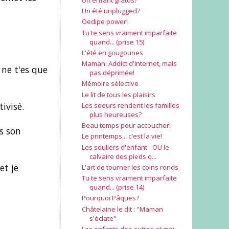
Un été unplugged?
Oedipe power!
Tu te sens vraiment imparfaite
quand... (prise 15)
L'été en gougounes
Maman: Addict d'Internet, mais
ne t'es que
pas déprimée!
Mémoire sélective
Le lit de tous les plaisirs
tivisé.
Les soeurs rendent les familles
plus heureuses?
Beau temps pour accoucher!
s son
Le printemps... c'est la vie!
Les souliers d'enfant - OU le
calvaire des pieds q...
et je
L'art de tourner les coins ronds
Tu te sens vraiment imparfaite
quand... (prise 14)
Pourquoi Pâques?
Châtelaine le dit : "Maman
s'éclate"
Les enfants des autres et moi