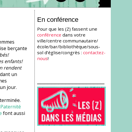
En conférence
Pour que les (Z) fassent une
conférence
dans votre
ville/centre communautaire/
 femmes
école/bar/bibliothèque/sous-
aise berçante
sol d’église/congrès :
contactez-
bés!
nous
!
s enfants!
'en rendent
idant un
___________________
mmes
un jour.
 terminée.
 Paternité
e
font aussi