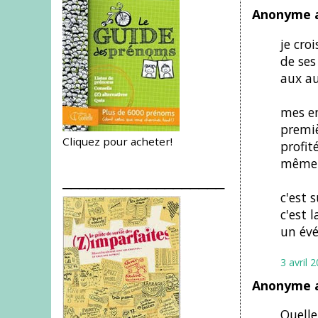
Anonyme a
je cro
de ses
aux au
mes en
premiè
Cliquez pour acheter!
profit
même s
___________________
c'est 
c'est 
un évé
3 avril 
Anonyme a
Quelle