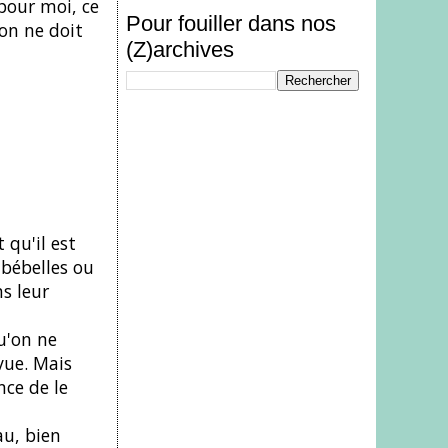
 pour moi, ce
Pour fouiller dans nos
'on ne doit
(Z)archives
 qu'il est
 bébelles ou
s leur
u'on ne
vue. Mais
nce de le
au, bien