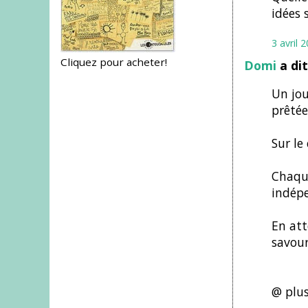
idées 
3 avril 
Cliquez pour acheter!
Domi
a di
Un jou
prêtée
Sur le
Chaque
indépe
En att
savou
@ plu