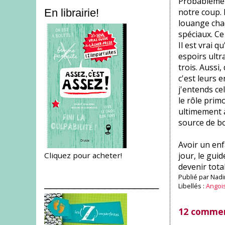
Probablement
notre coup. E
En librairie!
louange chaq
spéciaux. Ce
Il est vrai 
espoirs ultr
trois. Aussi
c'est leurs 
j'entends ce
le rôle prim
ultimement à
source de bon
Avoir un enf
Cliquez pour acheter!
jour, le guid
devenir tota
Publié par
Nadi
___________________
Libellés :
Angoi
12 commen