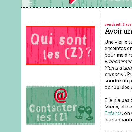
___________________
vendredi 3 avri
Avoir un 
Une vieille
enceintes en
pour me dire
Franchement 
Y'en a d'autr
compte!".
Pu
___________________
sourire un p
obnubilées p
Elle n'a pas
Mieux, elle 
Enfants
, on
leur apparit