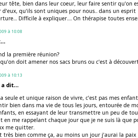
eur tête, bien dans leur coeur, leur faire sentir qu'on e
er d'eux, qu'ils sont uniques pour nous.. dans un esprit
rture... Difficile à expliquer.... On thérapise toutes en
2009 à 10:08
t…
d la première réunion?
 qu'on doit amener nos sacs bruns ou c'est à découvert?
2009 à 10:13
a dit…
 seule et unique raison de vivre, c'est pas mes enfants
tir bien dans ma vie de tous les jours, entourée de m
fants, en essayant de leur transmettre un peu de tout
et en me rappelant chaque jour que je ne suis là que po
x me quitter.
st très bien comme ça, au moins un jour j'aurai la paix 