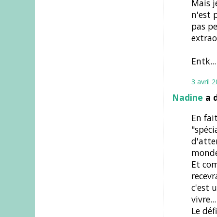
Mais j
n'est 
pas pe
extrao
Entk..
3 avril 
Nadine
a 
En fai
"spéci
d'atte
monde.
Et com
recevr
c'est 
vivre...
Le déf