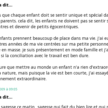
 dit…
is que chaque enfant doit se sentir unique et spécial d
 parents. cela dit, les enfants ne doivent pas se sentir
tres et devenir de petits égocentriques.
fants prennent beaucoup de place dans ma vie. j'ai eu
res années de ma vie centrées sur ma petite personne. 
é en masse. je suis présentement en mode famille et j'
i la conciliation avec le travail est ben dure.
sure que mettre au monde un enfant n'a rien d'extraor
la nature, mais puisque la vie est ben courte, j'ai essayé
nement extraordinaire.
2009 à 09:05
 dit…
 sagesse ce matin...sagesse qui fait du bien lire et qui 