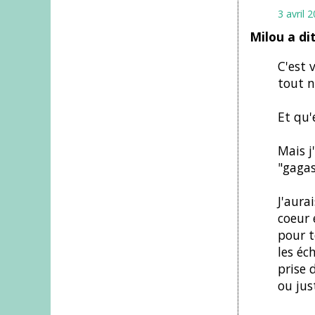
3 avril 
Milou a di
C'est 
tout n
Et qu'
Mais j
"gagas
J'aura
coeur 
pour t
les éc
prise 
ou jus