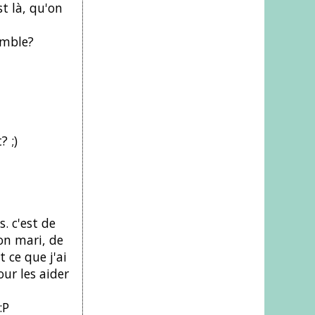
st là, qu'on
semble?
 ;)
. c'est de
on mari, de
 ce que j'ai
ur les aider
:P