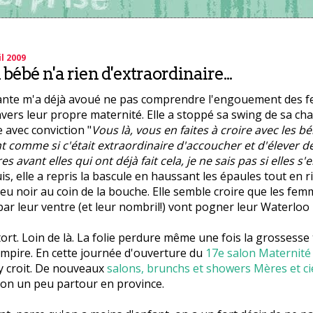
l 2009
bébé n'a rien d'extraordinaire...
 tante m'a déjà avoué ne pas comprendre l'engouement des
vers leur propre maternité. Elle a stoppé sa swing de sa ch
 avec conviction "
Vous là, vous en faites à croire avec les bé
comme si c'était extraordinaire d'accoucher et d'élever de
es avant elles qui ont déjà fait cela, je ne sais pas si elles s
is, elle a repris la bascule en haussant les épaules tout en r
eu noir au coin de la bouche. Elle semble croire que les fe
ar leur ventre (et leur nombril!) vont pogner leur Waterloo 
 tort. Loin de là. La folie perdure même une fois la grossesse
empire. En cette journée d'ouverture du
17e salon Maternité
 y croit. De nouveaux
salons, brunchs et showers Mères et ci
ion un peu partour en province.