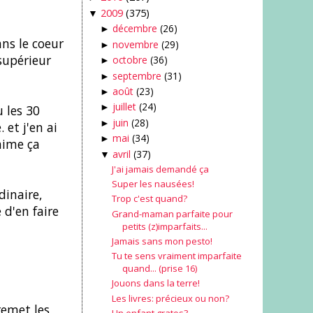
2009
(375)
▼
décembre
(26)
►
ans le coeur
novembre
(29)
►
 supérieur
octobre
(36)
►
septembre
(31)
►
août
(23)
►
juillet
(24)
 les 30
►
juin
(28)
►
et j'en ai
mai
(34)
►
aime ça
avril
(37)
▼
J'ai jamais demandé ça
Super les nausées!
dinaire,
Trop c'est quand?
 d'en faire
Grand-maman parfaite pour
petits (z)imparfaits...
Jamais sans mon pesto!
Tu te sens vraiment imparfaite
quand... (prise 16)
Jouons dans la terre!
Les livres: précieux ou non?
remet les
Un enfant gratos?