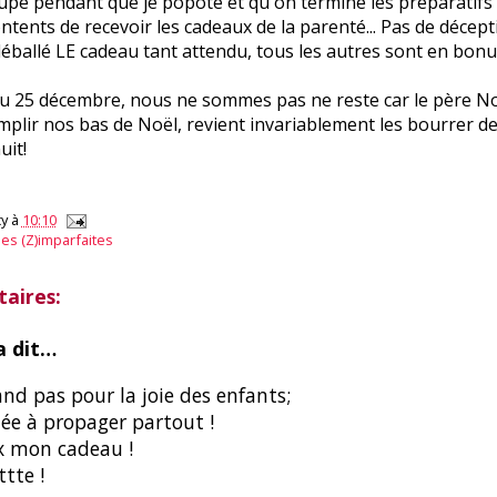
cupe pendant que je popote et qu'on termine les préparatifs 
contents de recevoir les cadeaux de la parenté... Pas de décept
 déballé LE cadeau tant attendu, tous les autres sont en bonu
du 25 décembre, nous ne sommes pas ne reste car le père Noë
mplir nos bas de Noël, revient invariablement les bourrer d
uit!
y
à
10:10
es (Z)imparfaites
aires:
 dit…
nd pas pour la joie des enfants;
ée à propager partout !
x mon cadeau !
ttte !