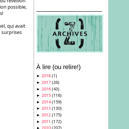
du réveillon
ion possible,
___________________
s!
l, qui avait
e surprises
À lire (ou relire!)
2018
(1)
►
2017
(26)
►
2016
(43)
►
2015
(116)
►
2014
(159)
►
2013
(130)
►
2012
(175)
►
2011
(172)
►
2010
(207)
►