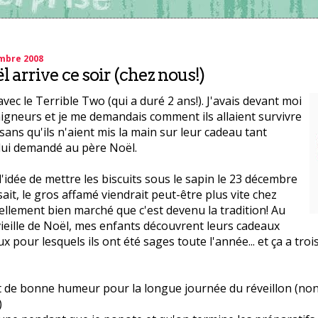
mbre 2008
 arrive ce soir (chez nous!)
avec le Terrible Two (qui a duré 2 ans!). J'avais devant moi
higneurs et je me demandais comment ils allaient survivre
 sans qu'ils n'aient mis la main sur leur cadeau tant
lui demandé au père Noël.
 l'idée de mettre les biscuits sous le sapin le 23 décembre
sait, le gros affamé viendrait peut-être plus vite chez
ellement bien marché que c'est devenu la tradition! Au
vieille de Noël, mes enfants découvrent leurs cadeaux
x pour lesquels ils ont été sages toute l'année... et ça a trois
t de bonne humeur pour la longue journée du réveillon (no
)