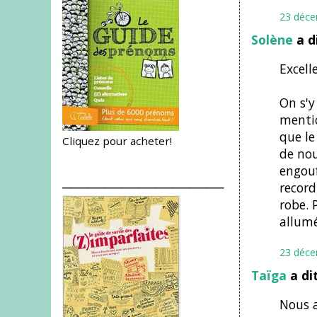
23 déce
Solène
a d
Excell
On s'y
menti
que le
Cliquez pour acheter!
de nou
engouf
___________________
record
robe. 
allumé
23 déce
Taïga
a di
Nous a