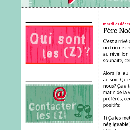
___________________
mardi 23 déce
Pére Noël
C'est arrivé 
un trio de c
au réveillon
souhaité, ce
Alors j'ai eu
___________________
au soir. Qui 
nous? Ça a t
matin de la 
préférés, ceu
positifs:
1) Ça les me
négligeable!