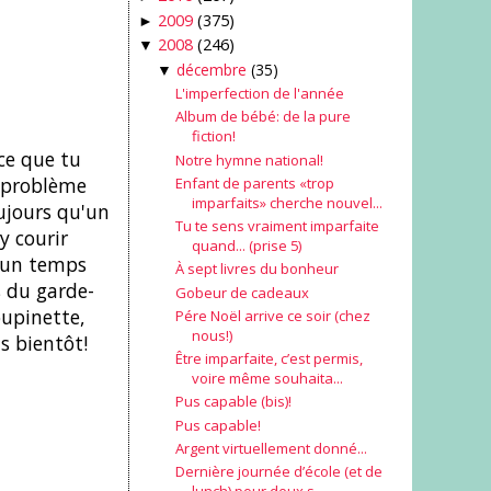
2009
(375)
►
2008
(246)
▼
décembre
(35)
▼
L'imperfection de l'année
Album de bébé: de la pure
fiction!
 ce que tu
Notre hymne national!
 problème
Enfant de parents «trop
imparfaits» cherche nouvel...
oujours qu'un
Tu te sens vraiment imparfaite
y courir
quand... (prise 5)
n un temps
À sept livres du bonheur
s du garde-
Gobeur de cadeaux
oupinette,
Pére Noël arrive ce soir (chez
nous!)
s bientôt!
Être imparfaite, c’est permis,
voire même souhaita...
Pus capable (bis)!
Pus capable!
Argent virtuellement donné...
Dernière journée d’école (et de