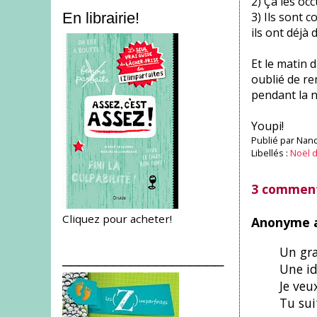
2) Ça les oc
3) Ils sont 
En librairie!
ils ont déjà
Et le matin 
oublié de re
pendant la n
Youpi!
Publié par
Nanc
Libellés :
Noël d
3 comment
Cliquez pour acheter!
Anonyme a
Un gra
___________________
Une id
Je veu
Tu sui