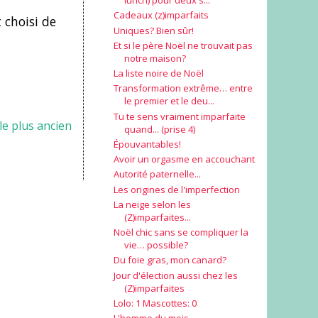
lunch) pour deux s...
Cadeaux (z)imparfaits
t choisi de
Uniques? Bien sûr!
Et si le père Noël ne trouvait pas
notre maison?
La liste noire de Noël
Transformation extrême… entre
le premier et le deu...
Tu te sens vraiment imparfaite
cle plus ancien
quand... (prise 4)
Épouvantables!
Avoir un orgasme en accouchant
Autorité paternelle...
Les origines de l'imperfection
La neige selon les
(Z)imparfaites...
Noël chic sans se compliquer la
vie… possible?
Du foie gras, mon canard?
Jour d'élection aussi chez les
(Z)imparfaites
Lolo: 1 Mascottes: 0