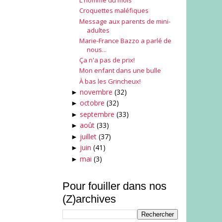
L'homme du mois
Croquettes maléfiques
Message aux parents de mini-
adultes
Marie-France Bazzo a parlé de
nous...
Ça n'a pas de prix!
Mon enfant dans une bulle
À bas les Grincheux!
novembre
(32)
►
octobre
(32)
►
septembre
(33)
►
août
(33)
►
juillet
(37)
►
juin
(41)
►
mai
(3)
►
Pour fouiller dans nos
(Z)archives