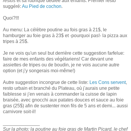
restos
et sa rubrique dédiée aux enfants. Premier resto
suggéré:
Au Pied de cochon
.
Quoi?!!!
Au menu: La célèbre poutine au fois gras à 21$, le
hamburger au foie gras à 23$ et -pourquoi pas!- la pizza aux
tripes à 25$.
Je ne vois qu'un seul but derrière cette suggestion farfelue:
faire de mes enfants des végétariens! Car devant une
assiettes de tripes ou de boudin, je ne vois aucune autre
option (et j'y songerais moi-même!)
Autre suggestion incongrue de cette liste:
Les Cons servent
,
resto urbain et branché du Plateau, où j'aurais une petite
faiblesse si j'en venais à commander la cuisse de lapin
braisée, avec gnocchi aux patates douces et sauce au foie
gras (25$) afin de sustenter mon fils de 5 ans et demi... aussi
carnivore soit-il!
______________
Sur la photo: la poutine au foie gras de Martin Picard, le chef