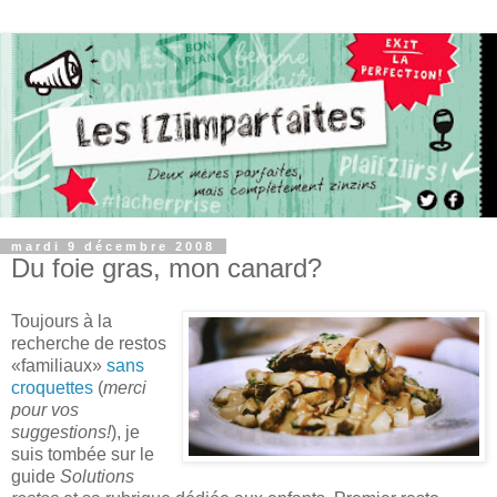
mardi 9 décembre 2008
Du foie gras, mon canard?
Toujours à la
recherche de restos
«familiaux»
sans
croquettes
(
merci
pour vos
suggestions!
), je
suis tombée sur le
guide
Solutions