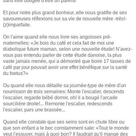
sans être obligée d'être un parent!
Et pour notre plus grand bonheur, elle nous gratifie de ses
savoureuses réflexions sur sa vie de nouvelle mère -très!-
(z)imparfaite.
On l'aime quand elle nous livre ses angoisses pré-
maternelles: «Je bois du café et cela fait de moi une
diabolique future maman, selon une nouvelle étude! N'avez-
vous pas entendu parler de cette étude danoise, la plus
vaste jamais menée, qui a démontré que boire 17 tasses de
café par jour pouvait avoir une effet bénéfique sur la santé
du foetus?»
Ou quand elle nous détaille sa journée-type de mère d'un
nourrisson de trois semaines: Monte l'escalier, descends
l'escalier, regarde bébé dormir, oh! il a bougé l'arcade
sourcilière droite!... Remonte l'escalier, redescends
l'escalier, pars une brassée...
Quand elle constate que ses seins sont en chute libre ou
que son enfant a le bec constamment sale: «Tout le monde
veut l'essuyer, mais à quoi bon? Il faudrait qu'il mange des