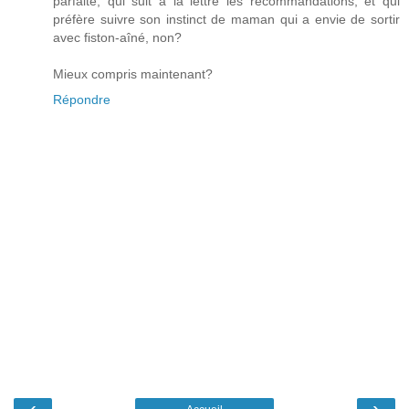
parfaite, qui suit à la lettre les recommandations, et qui
préfère suivre son instinct de maman qui a envie de sortir
avec fiston-aîné, non?
Mieux compris maintenant?
Répondre
‹
›