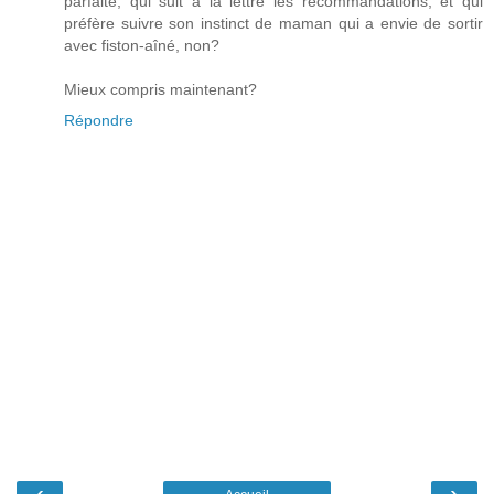
parfaite, qui suit à la lettre les recommandations, et qui
préfère suivre son instinct de maman qui a envie de sortir
avec fiston-aîné, non?
Mieux compris maintenant?
Répondre
‹
›