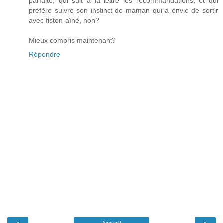
parfaite, qui suit à la lettre les recommandations, et qui
préfère suivre son instinct de maman qui a envie de sortir
avec fiston-aîné, non?
Mieux compris maintenant?
Répondre
‹
›