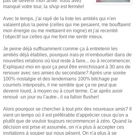
pas de devenir mon amie. Vous avez
manqué votre tour, la
shop
est fermée!
Avec le temps, j'ai rayé de la liste les amitiés qui n'en
valaient plus la peine (celles qui me pesaient, me bouffaient
mon énergie ou me mettaient en rogne) et j'ai recentré
l'objectif sur celles qui me font me sentir mieux.
Je peine déjà suffisamment comme ça à entretenir les
amitiés déjà établies, pourquoi irais-je m'embourber dans de
nouvelles relations où tout reste à faire... ou à recommencer.
Expliquez-moi en quoi ça peut être enrichissant à 30 ans de
renouer avec ses amies du secondaire
?
Après une soirée
100% nostalgie et des lendemains 100% bitchage par
courriels interposés, il me semble que ça ne peut que
devenir lourd, à moyen ou à court terme. Car après avoir
renoué -un jour ou l'autre-, il va falloir flusher!
Alors pourquoi se chercher à tout prix des nouveaux amis? Il
vient un temps où il est préférable d'apprécier ceux qu'on a
plutôt que de vouloir toujours recommencer à zéro. Quand la
décision est prise et assumée, on n'a plus à accepter ces
invitations à souper qui nous pèsent. On n'a plus à se