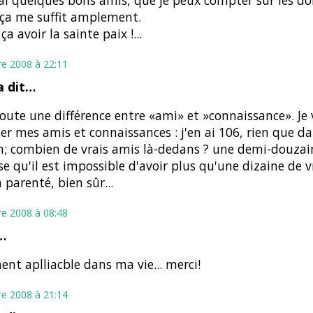
'ai quelques bons amis, que je peux compter sur les doi
ça me suffit amplement.
ça avoir la sainte paix !...
re 2008 à 22:11
 dit…
 toute une différence entre «ami» et »connaissance». Je 
r mes amis et connaissances : j'en ai 106, rien que 
n; combien de vrais amis là-dedans ? une demi-douzaine
se qu'il est impossible d'avoir plus qu'une dizaine de v
a parenté, bien sûr...
re 2008 à 08:48
…
ent aplliacble dans ma vie... merci!
re 2008 à 21:14