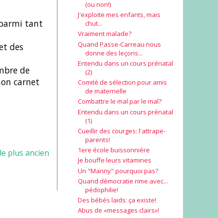
(ou non!)
J'exploite mes enfants, mais
 parmi tant
chut...
Vraiment malade?
Quand Passe-Carreau nous
et des
donne des leçons...
Entendu dans un cours prénatal
ombre de
(2)
mon carnet
Comité de sélection pour amis
de maternelle
Combattre le mal par le mal?
Entendu dans un cours prénatal
(1)
Cueillir des courges: l'attrape-
parents!
1ere école buissonnière
cle plus ancien
Je bouffe leurs vitamines
Un "Manny" pourquoi pas?
Quand démocratie rime avec...
pédophilie!
Des bébés laids: ça existe!
Abus de «messages clairs»!