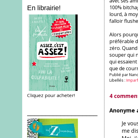
avec ses am
100% bitchag
En librairie!
lourd, à moy
falloir flushe
Alors pourqu
préférable d
zéro. Quand 
souper qui n
qui essaient
que de cour
Publié par
Nanc
Libellés :
Impar
Cliquez pour acheter!
4 comment
Anonyme a
___________________
Je vou
me dis