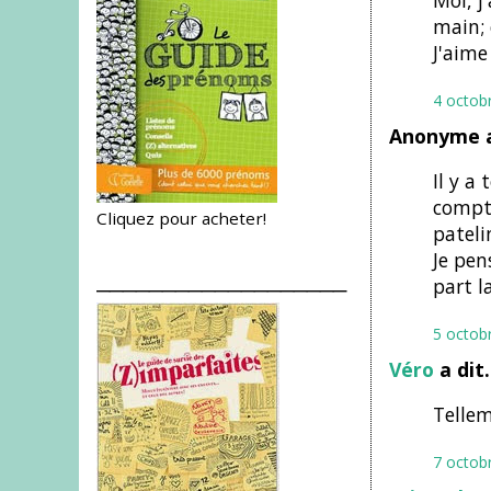
Moi, j
main; 
J'aime 
4 octob
Anonyme a
Il y a
compte
Cliquez pour acheter!
pateli
Je pen
___________________
part l
5 octob
Véro
a dit
Tellem
7 octob