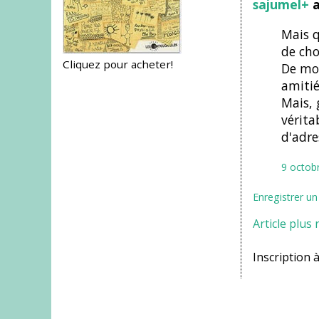
sajumel+
a
Mais q
de cho
Cliquez pour acheter!
De mon
amitié
Mais, 
vérita
d'adre
9 octob
Enregistrer u
Article plus 
Inscription à