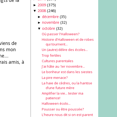
gts de la
2009
(375)
►
2008
(246)
▼
décembre
(35)
►
novembre
(32)
►
octobre
(32)
▼
Où passer l'Halloween?
Histoire d'Halloween et de robes
viens de
qui tournent...
dans mon
Un (autre) délire des écoles...
....
Trop fertiles
Cultures parentales
rais amis, à
J'ai hâte au 1er novembre...
Le bonheur est dans les siestes
La pire menace?
La haie de cèdres, ou la hantise
d’une future mère
Amplifier la vie... tester ma
patience!
Halloween écolo...
Pousser ou être poussée?
L'heure nous dit si on est parent