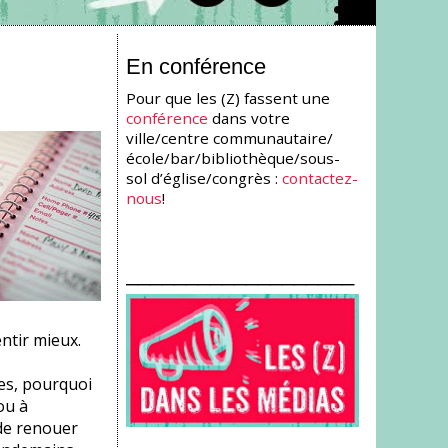
En conférence
Pour que les (Z) fassent une
conférence
dans votre
ville/centre communautaire/
école/bar/bibliothèque/sous-
sol d’église/congrès :
contactez-
nous
!
___________________
entir mieux.
ies, pourquoi
ou à
 de renouer