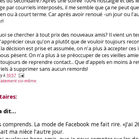
ies du secondaire
?
Après une soirée 100% nostalgie et des 
e par courriels interposés, il me semble que ça ne peut que
en ou à court terme. Car après avoir renoué -un jour ou l'aut
r!
oi se chercher à tout prix des nouveaux amis? Il vient un te
'apprécier ceux qu'on a plutôt que de vouloir toujours rec
la décision est prise et assumée, on n'a plus à accepter ces i
ous pèsent. On n'a plus à se préoccuper de ces vieilles amie
 toujours de reprendre contact... Que d'appels en moins à re
riels à supprimer sans aucun remords!
y
à
10:57
faitement soi-même
aires:
 dit…
s comprends. La mode de Facebook me fait rire. «J'ai 2
ait ma nièce l'autre jour.