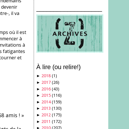
lendemains
 devenir
___________________
re-, il va
mps où il est
ommencer à
nvitations à
s fatigantes
tourner et
À lire (ou relire!)
2018
(1)
►
2017
(26)
►
2016
(43)
►
2015
(116)
►
2014
(159)
►
2013
(130)
►
68 amis ! »
2012
(175)
►
2011
(172)
►
2010
(207)
►