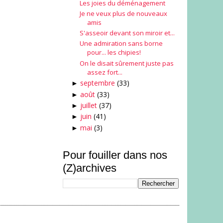
Les joies du déménagement
Je ne veux plus de nouveaux
amis
S'asseoir devant son miroir et...
Une admiration sans borne
pour... les chipies!
On le disait sûrement juste pas
assez fort...
septembre
(33)
►
août
(33)
►
juillet
(37)
►
juin
(41)
►
mai
(3)
►
Pour fouiller dans nos
(Z)archives