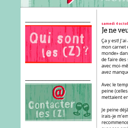
___________________
samedi 4 octo
Je ne ve
Ça y est! J'
mon carnet d
monde» dans 
de faire des
avec moi-mê
avez manqué
___________________
Avec le temps
peine (celle
mettaient en 
Je peine déj
irais-je m'e
recommencer.