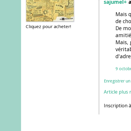
sajumel+
a
Mais q
de cho
Cliquez pour acheter!
De mon
amitié
Mais, 
vérita
d'adre
9 octob
Enregistrer u
Article plus 
Inscription à