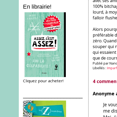
avec ses am
100% bitchag
En librairie!
lourd, à moy
falloir flushe
Alors pourqu
préférable d
zéro. Quand 
souper qui n
qui essaient
que de cour
Publié par
Nanc
Libellés :
Impar
Cliquez pour acheter!
4 comment
Anonyme a
___________________
Je vou
me dis