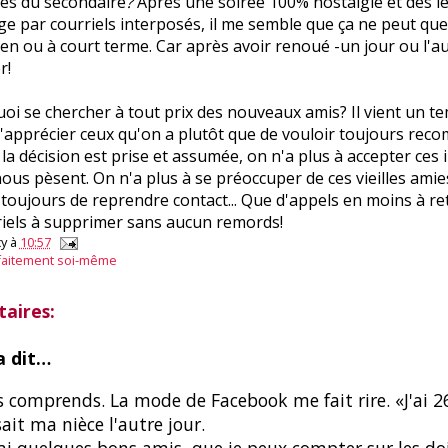
ies du secondaire
?
Après une soirée 100% nostalgie et des 
e par courriels interposés, il me semble que ça ne peut que
en ou à court terme. Car après avoir renoué -un jour ou l'aut
r!
oi se chercher à tout prix des nouveaux amis? Il vient un te
'apprécier ceux qu'on a plutôt que de vouloir toujours rec
la décision est prise et assumée, on n'a plus à accepter ces i
ous pèsent. On n'a plus à se préoccuper de ces vieilles amie
 toujours de reprendre contact... Que d'appels en moins à re
riels à supprimer sans aucun remords!
y
à
10:57
faitement soi-même
aires:
 dit…
s comprends. La mode de Facebook me fait rire. «J'ai 2
ait ma nièce l'autre jour.