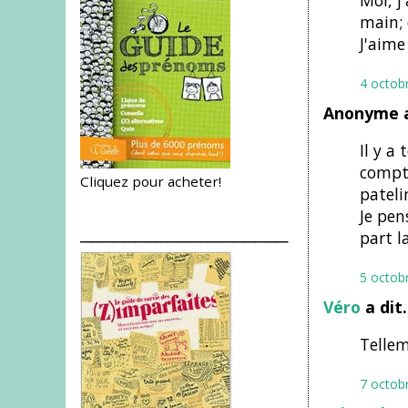
Moi, j
main; 
J'aime 
4 octob
Anonyme a
Il y a
compte
Cliquez pour acheter!
pateli
Je pen
___________________
part l
5 octob
Véro
a dit
Tellem
7 octob