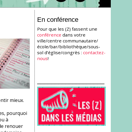
En conférence
Pour que les (Z) fassent une
conférence
dans votre
ville/centre communautaire/
école/bar/bibliothèque/sous-
sol d’église/congrès :
contactez-
nous
!
___________________
entir mieux.
ies, pourquoi
ou à
 de renouer