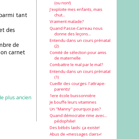
(ou non!)
J'exploite mes enfants, mais
 parmi tant
chut...
Vraiment malade?
Quand Passe-Carreau nous
et des
donne des leçons...
Entendu dans un cours prénatal
ombre de
(2)
mon carnet
Comité de sélection pour amis
de maternelle
Combattre le mal par le mal?
Entendu dans un cours prénatal
(1)
Cueillir des courges: l'attrape-
parents!
1ere école buissonnière
cle plus ancien
Je bouffe leurs vitamines
Un "Manny" pourquoi pas?
Quand démocratie rime avec...
pédophilie!
Des bébés laids: ça existe!
Abus de «messages clairs»!