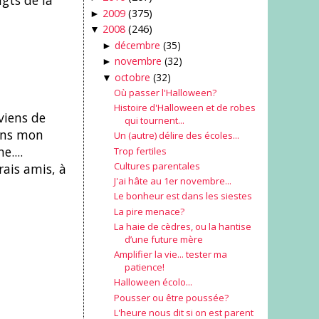
gts de la
2009
(375)
►
2008
(246)
▼
décembre
(35)
►
novembre
(32)
►
octobre
(32)
▼
Où passer l'Halloween?
Histoire d'Halloween et de robes
viens de
qui tournent...
dans mon
Un (autre) délire des écoles...
....
Trop fertiles
Cultures parentales
rais amis, à
J'ai hâte au 1er novembre...
Le bonheur est dans les siestes
La pire menace?
La haie de cèdres, ou la hantise
d’une future mère
Amplifier la vie... tester ma
patience!
Halloween écolo...
Pousser ou être poussée?
L'heure nous dit si on est parent