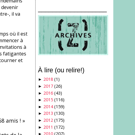
lendemains
 devenir
___________________
re-, il va
mps où il est
ommencer à
nvitations à
s fatigantes
tourner et
À lire (ou relire!)
2018
(1)
►
2017
(26)
►
2016
(43)
►
2015
(116)
►
2014
(159)
►
2013
(130)
►
68 amis ! »
2012
(175)
►
2011
(172)
►
2010
(207)
►