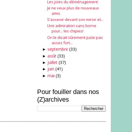
Les joies du déménagement
Je ne veux plus de nouveaux
amis
S'asseoir devant son miroir et...
Une admiration sans borne
pour... les chipies!
On le disait sûrement juste pas
assez fort...
septembre
(33)
►
août
(33)
►
juillet
(37)
►
juin
(41)
►
mai
(3)
►
Pour fouiller dans nos
(Z)archives