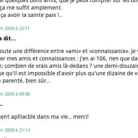
'ai quelques bons amis, que je peux compter sur les doi
ça me suffit amplement.
ça avoir la sainte paix !...
re 2008 à 22:11
 dit…
 toute une différence entre «ami» et »connaissance». Je 
r mes amis et connaissances : j'en ai 106, rien que 
n; combien de vrais amis là-dedans ? une demi-douzaine
se qu'il est impossible d'avoir plus qu'une dizaine de v
a parenté, bien sûr...
re 2008 à 08:48
…
ent aplliacble dans ma vie... merci!
re 2008 à 21:14