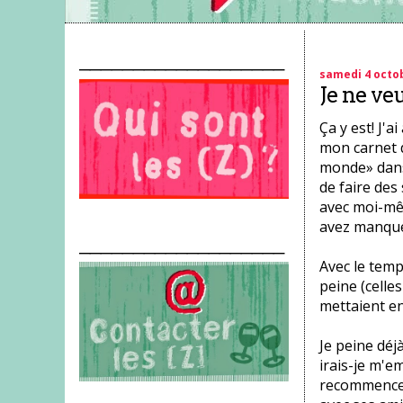
___________________
samedi 4 octo
Je ne ve
Ça y est! J'
mon carnet d
monde» dans 
de faire des
avec moi-mê
avez manqué
___________________
Avec le temps
peine (celle
mettaient en 
Je peine déj
irais-je m'e
recommencer.