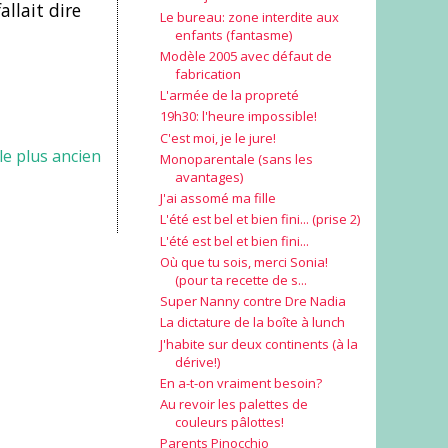
allait dire
Le bureau: zone interdite aux
enfants (fantasme)
Modèle 2005 avec défaut de
fabrication
L'armée de la propreté
19h30: l'heure impossible!
C'est moi, je le jure!
cle plus ancien
Monoparentale (sans les
avantages)
J'ai assomé ma fille
L'été est bel et bien fini... (prise 2)
L'été est bel et bien fini...
Où que tu sois, merci Sonia!
(pour ta recette de s...
Super Nanny contre Dre Nadia
La dictature de la boîte à lunch
J'habite sur deux continents (à la
dérive!)
En a-t-on vraiment besoin?
Au revoir les palettes de
couleurs pâlottes!
Parents Pinocchio