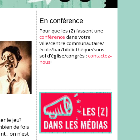
En conférence
Pour que les (Z) fassent une
conférence
dans votre
ville/centre communautaire/
école/bar/bibliothèque/sous-
sol d’église/congrès :
contactez-
nous
!
___________________
er le jeu?
bien de fois
t... on n'est