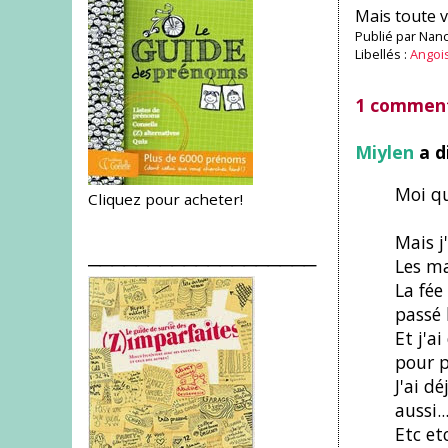
Mais toute v
Publié par
Nanc
Libellés :
Angoi
1 comment
Miylen
a d
Moi qu
Cliquez pour acheter!
Mais j
___________________
Les ma
La fée
passé 
Et j'a
pour p
J'ai d
aussi..
Etc etc