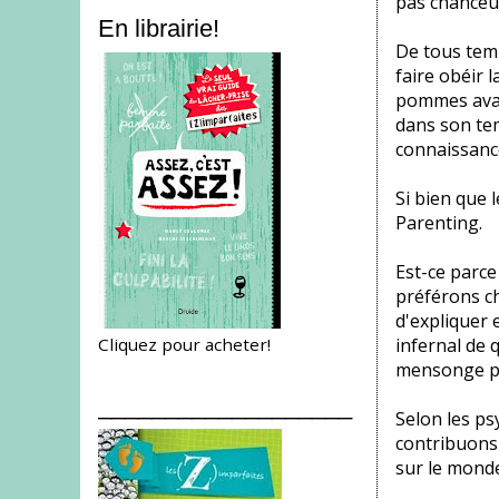
pas chanceu
En librairie!
De tous temp
faire obéir 
pommes avant
dans son tem
connaissanc
Si bien que 
Parenting.
Est-ce parc
préférons cho
d'expliquer 
Cliquez pour acheter!
infernal de 
mensonge po
___________________
Selon les ps
contribuons
sur le monde