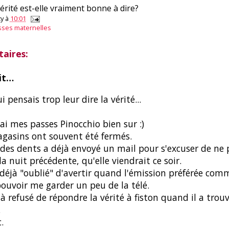
érité est-elle vraiment bonne à dire?
y
à
10:01
sses maternelles
aires:
it…
i pensais trop leur dire la vérité...
'ai mes passes Pinocchio bien sur :)
gasins ont souvent été fermés.
 des dents a déjà envoyé un mail pour s'excuser de ne 
la nuit précédente, qu'elle viendrait ce soir.
i déjà "oublié" d'avertir quand l'émission préférée com
ouvoir me garder un peu de la télé.
éjà refusé de répondre la vérité à fiston quand il a tro
.
.