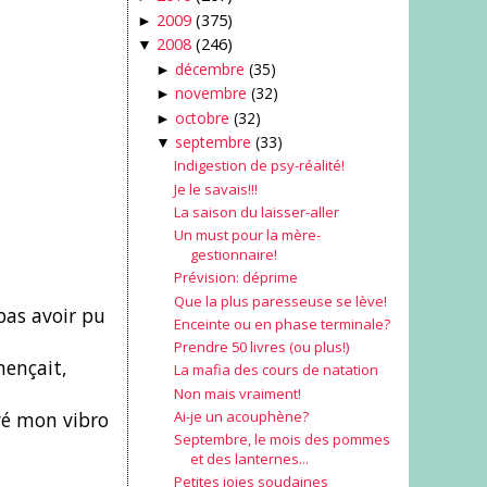
2009
(375)
►
2008
(246)
▼
décembre
(35)
►
novembre
(32)
►
octobre
(32)
►
septembre
(33)
▼
Indigestion de psy-réalité!
Je le savais!!!
La saison du laisser-aller
Un must pour la mère-
gestionnaire!
Prévision: déprime
Que la plus paresseuse se lève!
pas avoir pu
Enceinte ou en phase terminale?
Prendre 50 livres (ou plus!)
mençait,
La mafia des cours de natation
Non mais vraiment!
Ai-je un acouphène?
uvé mon vibro
Septembre, le mois des pommes
et des lanternes...
Petites joies soudaines