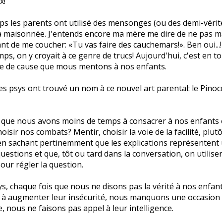
x!
s les parents ont utilisé des mensonges (ou des demi-vérit
la maisonnée. J'entends encore ma mère me dire de ne pas 
 de me coucher: «Tu vas faire des cauchemars!». Ben oui...
ps, on y croyait à ce genre de trucs! Aujourd'hui, c'est en t
e de cause que mous mentons à nos enfants.
les psys ont trouvé un nom à ce nouvel art parental: le Pinoc
e que nous avons moins de temps à consacrer à nos enfants
isir nos combats? Mentir, choisir la voie de la facilité, plut
en sachant pertinemment que les explications représentent 
questions et que, tôt ou tard dans la conversation, on utilise
ur régler la question.
ys, chaque fois que nous ne disons pas la vérité à nos enfan
 à augmenter leur insécurité, nous manquons une occasion d
, nous ne faisons pas appel à leur intelligence.