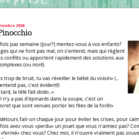
ptembre 2008
Pinocchio
fois pas semaine (jour?) mentez-vous à vos enfants?
s qui ne font pas mal, on s'entend, mais qui règlent
es conflits ou apportent rapidement des solutions aux
omplexes (ou non!).
s trop de bruit, tu vas réveiller le bébé du voisin» (...
entend pas, c'est évident!)
 tard, la télé fait dodo...»
il n'y a pas d'épinards dans la soupe, c'est un
ecret que sont venues porter les fées de la forêt»
étours fait-on chaque jour pour éviter les crises, pour calm
fois avez-vous «perdu» un jouet que vous n'aimiez pas? Com
il «fermé» chez vous? Chez moi, il n'ouvre vraiment pas souven