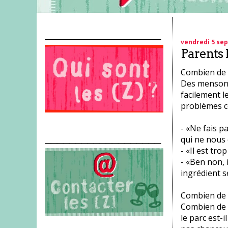
___________________
vendredi 5 se
Parents 
Combien de 
Des mensonge
facilement l
problèmes c
- «Ne fais pa
___________________
qui ne nous 
- «Il est trop
- «Ben non, 
ingrédient s
Combien de d
Combien de 
le parc est-