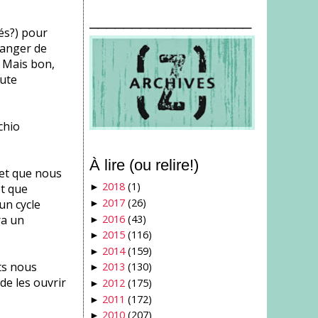
___________________
és?) pour
manger de
! Mais bon,
oute
chio
À lire (ou relire!)
 et que nous
2018
(1)
ôt que
►
2017
(26)
un cycle
►
2016
(43)
ra un
►
2015
(116)
►
2014
(159)
►
ts nous
2013
(130)
►
e les ouvrir
2012
(175)
►
2011
(172)
►
2010
(207)
►