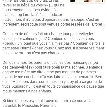
- «Ne fais pas trop de bruit, tu vas
réveiller le bébé du voisin» (... qui ne
nous entend pas, c'est évident!)
- «Il est trop tard, la télé fait dodo...»
- «Ben non, il n'y a pas d'épinards dans la soupe, c'est un
ingrédient secret que sont venues porter les fées de la forêt»
Combien de détours fait-on chaque jour pour éviter les
crises, pour calmer le jeu? Combien de fois avez-vous
«perdu» un jouet que vous n'aimiez pas? Combien de fois le
parc est-il «fermé» chez vous? Chez moi, il n'ouvre vraiment
pas souvent... on n'est pas chanceux!
De tous temps les parents ont utilisé des mensonges (ou
des demi-vérités?) pour faire obéir la maisonnée. J'entends
encore ma mère me dire de ne pas manger de pommes
avant de me coucher: «Tu vas faire des cauchemars!». Ben
oui...! Mais bon, dans son temps, on y croyait à ce genre de
trucs! Aujourd'hui, c'est en toute connaissance de cause que
mous mentons à nos enfants.
Si bien que les psys ont trouvé un nom à ce nouvel art
parental: le Pinocchio Parenting.